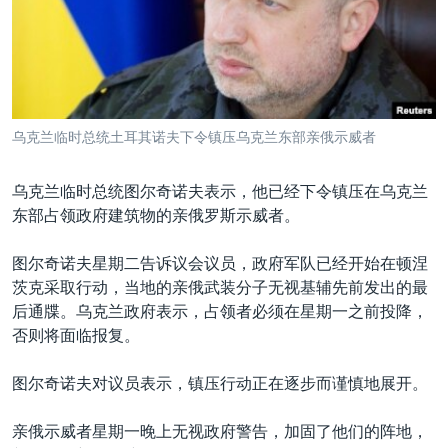
VOA视频
欧洲
科教·文娱·体健
白宫要闻
转
到
VOA今日焦点
非洲
军事
国会报道
检
中文广播
美洲
劳工
美中关系
索
全球议题
环境
美国建国250周年
关注我们
乌克兰临时总统土耳其诺夫下令镇压乌克兰东部亲俄示威者
埃博拉疫情
美国之音专访
乌克兰临时总统图尔奇诺夫表示，他已经下令镇压在乌克兰
东部占领政府建筑物的亲俄罗斯示威者。
重要讲话与声明
台海两岸关系
图尔奇诺夫星期二告诉议会议员，政府军队已经开始在顿涅
其他语言网站
茨克采取行动，当地的亲俄武装分子无视基辅先前发出的最
南中国海争端
后通牒。乌克兰政府表示，占领者必须在星期一之前投降，
关注西藏
否则将面临报复。
关注新疆
图尔奇诺夫对议员表示，镇压行动正在逐步而谨慎地展开。
GEN Z 看美国
亲俄示威者星期一晚上无视政府警告，加固了他们的阵地，