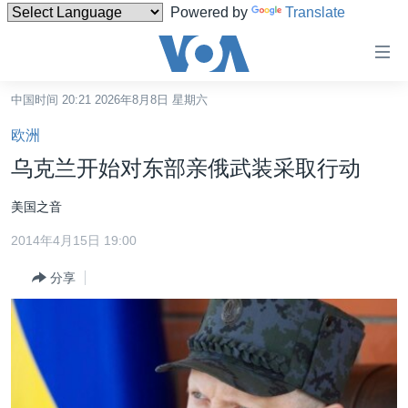
Powered by
Translate
无
障
碍
中国时间 20:21 2026年8月8日 星期六
主页
链
欧洲
接
美国
乌克兰开始对东部亲俄武装采取行动
跳
中国
转
美国之音
台湾
到
2014年4月15日 19:00
内
港澳
容
分享
国际
跳
转
分类新闻
最新国际新闻
到
美中关系
印太
经济·金融·贸易
导
航
热点专题
中东
人权·法律·宗教
跳