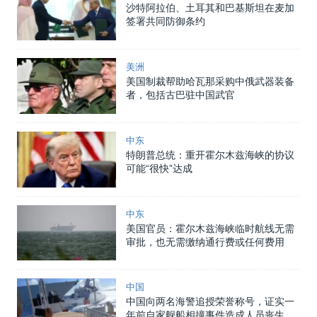
沙特阿拉伯、土耳其和巴基斯坦在麦加
签署共同防御条约
美洲
美国制裁帮助哈瓦那采购中俄武器装备
者，包括古巴驻中国武官
中东
特朗普总统：重开霍尔木兹海峡的协议
可能“很快”达成
中东
美国官员：霍尔木兹海峡临时航线无需
审批，也无需缴纳通行费或任何费用
中国
中国向两名海警追授荣誉称号，证实一
年前自家舰船相撞事件造成人员丧生