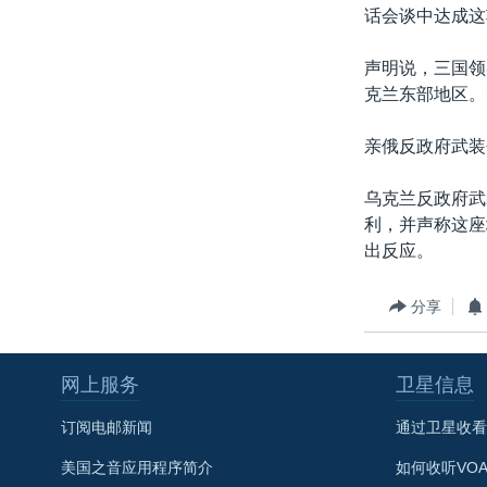
转
话会谈中达成这
VOA今日焦点
非洲
军事
国会报道
到
检
声明说，三国领
中文广播
美洲
劳工
美中关系
索
克兰东部地区。
全球议题
环境
美国建国250周年
亲俄反政府武装
埃博拉疫情
美国之音专访
乌克兰反政府武
利，并声称这座
重要讲话与声明
出反应。
台海两岸关系
南中国海争端
分享
关注西藏
关注新疆
网上服务
卫星信息
GEN Z 看美国
订阅电邮新闻
通过卫星收看
美国之音应用程序简介
如何收听VO