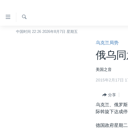
无
障
碍
检
中国时间 22:26 2026年8月7日 星期五
主页
索
链
乌克兰局势
美国
接
俄乌同
中国
跳
转
台湾
美国之音
到
港澳
内
2015年2月17日 17
容
国际
跳
分类新闻
分享
最新国际新闻
转
到
乌克兰、俄罗斯
美中关系
印太
经济·金融·贸易
导
际斡旋下达成停
热点专题
中东
人权·法律·宗教
航
跳
德国政府星期二
VOA视频
欧洲
科教·文娱·体健
白宫要闻