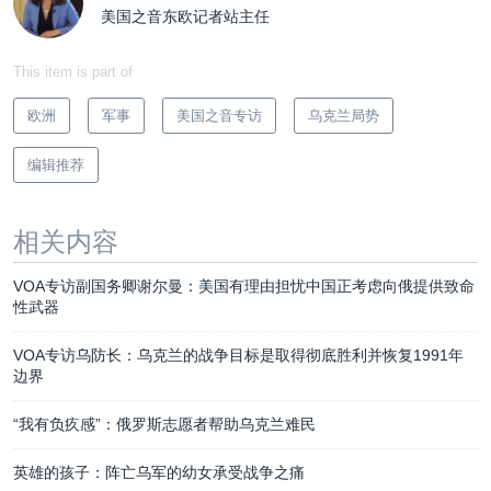
美国之音东欧记者站主任
This item is part of
欧洲
军事
美国之音专访
乌克兰局势
编辑推荐
相关内容
VOA专访副国务卿谢尔曼：美国有理由担忧中国正考虑向俄提供致命
性武器
VOA专访乌防长：乌克兰的战争目标是取得彻底胜利并恢复1991年
边界
“我有负疚感”：俄罗斯志愿者帮助乌克兰难民
英雄的孩子：阵亡乌军的幼女承受战争之痛