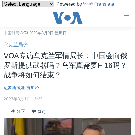
Powered by
Translate
无
障
碍
中国时间 8:53 2026年8月9日 星期日
主页
链
乌克兰局势
接
美国
VOA专访乌克兰军情局长：中国会向俄
跳
中国
罗斯提供武器吗？乌军真需要F-16吗？
转
台湾
战争将如何结束？
到
内
港澳
迈罗斯拉娃·贡加泽
容
国际
跳
2023年3月1日 11:29
转
分类新闻
最新国际新闻
到
分享
(17)
美中关系
印太
经济·金融·贸易
导
航
热点专题
中东
人权·法律·宗教
跳