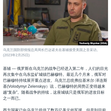
VOA视频
欧洲
科教·文娱·体健
白宫要闻
转
到
VOA今日焦点
非洲
军事
国会报道
检
中文广播
美洲
劳工
美中关系
索
全球议题
环境
美国建国250周年
关注我们
埃博拉疫情
美国之音专访
乌克兰国防部情报总局局长巴达诺夫在基辅接受美国之音采访。
(2023年2月25日)
重要讲话与声明
台海两岸关系
其他语言网站
基辅 —
俄罗斯在乌克兰的战争已经进入第二年，人们的目光
南中国海争端
再次集中在乌东盐矿城镇巴赫穆特。最近几个月来，俄军对
巴赫穆特持续展开重点进攻。乌克兰总统弗拉基米尔·泽连斯
关注西藏
基(Volodymyr Zelenskyy）说，巴赫穆特的局势正变得越来
关注新疆
越“复杂”。随着战争的持续，这座城镇只是俄军的进攻目标
之一而已。
GEN Z 看美国
西方国家已向乌克兰提供了数百亿美元的军援，但是到目前