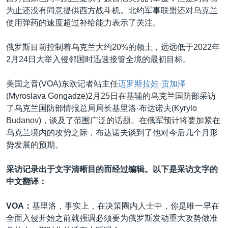
为止还没有同意提供西方战斗机。北约军事联盟还对乌克兰
使用弹药的速度超过补给能力表示了关注。
俄罗斯目前控制着乌克兰大约20%的领土，远远低于2022年
2月24日大举入侵邻国时迅速接管全境的最初目标。
美国之音(VOA)东欧记者站主任
迈罗斯拉娃·贡加泽
(Myroslava Gongadze)2月25日在基辅的乌克兰国防部采访
了乌克兰国防部情报总局局长基里洛·布达诺夫(Kyrylo
Budanov)，谈及了范围广泛的话题。在俄军预计将要加紧在
乌克兰境内的攻势之际，布达诺夫谈到了他对今后几个月形
势发展的预期。
采访记录出于文字清晰目的而经过编辑。以下是采访文字的
中文翻译：
VOA：
基里洛，事实上，在决策圈内人士中，你是唯一早在
全面入侵开始之前就强调必须要为俄罗斯发动重大攻势做准