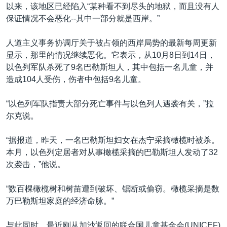
以来，该地区已经陷入“某种看不到尽头的地狱，而且没有人
保证情况不会恶化--其中一部分就是西岸。”
人道主义事务协调厅关于被占领的西岸局势的最新每周更新
显示，那里的情况继续恶化。它表示，从10月8日到14日，
以色列军队杀死了9名巴勒斯坦人，其中包括一名儿童，并
造成104人受伤，伤者中包括9名儿童。
“以色列军队指责大部分死亡事件与以色列人遇袭有关，”拉
尔克说。
“据报道，昨天，一名巴勒斯坦妇女在杰宁采摘橄榄时被杀。
本月，以色列定居者对从事橄榄采摘的巴勒斯坦人发动了32
次袭击，”他说。
“数百棵橄榄树和树苗遭到破坏、锯断或偷窃。橄榄采摘是数
万巴勒斯坦家庭的经济命脉。”
与此同时，最近刚从加沙返回的联合国儿童基金会(UNICEF)