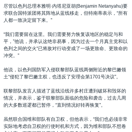
尽管以色列总理本雅明·内塔尼亚胡(Benjamin Netanyahu)要
求联合国特派团将其阵地从蓝线移走，但特南蒂表示，“所有
人都一致决定留下来。”
“我们需要留在这里。我们需要努力恢复该地区的稳定与和
平，”他说，并承认这绝非易事，因为过去一个月真主党和以
色列之间的交火“已将敌对行动变成了一场更致命、更致命的
冲突。”
他说，以色列国防军入侵联黎部队蓝线两侧附近的黎巴嫩领
土“侵犯了黎巴嫩主权，也违反了安理会第1701号决议”。
联黎部队发言人描述了蓝线沿线许多村庄遭到破坏和毁坏的
情况，并表示，鉴于联黎部队面临的危险和袭击，过去几周
的大多数巡逻都已暂停，“直到情况好转再恢复”。
虽然联合国维和部队有自卫权，但他表示，“我们也必须非常
实际地考虑自卫权的行使时机和方式，因为维和部队不想卷