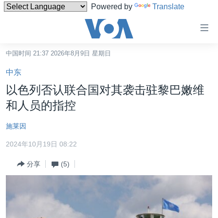
Powered by
Translate
无
障
碍
中国时间 21:37 2026年8月9日 星期日
主页
链
中东
接
美国
以色列否认联合国对其袭击驻黎巴嫩维
跳
中国
和人员的指控
转
台湾
到
施莱因
内
港澳
容
2024年10月19日 08:22
国际
跳
分享
(5)
转
分类新闻
最新国际新闻
到
美中关系
印太
经济·金融·贸易
导
航
热点专题
中东
人权·法律·宗教
跳