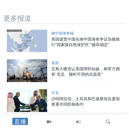
更多报道
南中国海争端
美国谴责中国在南中国海有争议岛礁推
行“国家级自然保护区”“破坏稳定”
美国
五角大楼否认美国弹药短缺，称军方拥
有“充足、随时可用的武器库”
中东
沙特阿拉伯、土耳其和巴基斯坦在麦加
签署共同防御条约
直播
美洲
美国制裁帮助哈瓦那采购中俄武器装备