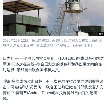
VOA视频
欧洲
科教·文娱·体健
白宫要闻
转
到
VOA今日焦点
非洲
军事
国会报道
检
中文广播
美洲
劳工
美中关系
索
全球议题
环境
美国建国250周年
关注我们
埃博拉疫情
2023年10月12日，联合国驻黎巴嫩临时部队维和人员在黎巴嫩南部
美国之音专访
城镇迈尔瓦欣附近驻守蓝线沿线的一个观察点。(法新社照片)
重要讲话与声明
日内瓦 —
一名联合国官员星期五(10月18日)指责以色列国防
台海两岸关系
军(IDF)多次在蓝线--联合国划定的以色列和黎巴嫩之间的临
其他语言网站
时边界--沿线袭击联合国维和人员。
南中国海争端
关注西藏
“我们多次成为攻击目标，有一次在纳库拉边境内遭到蓄意袭
击，两名维和人员受伤，”联合国驻黎巴嫩临时部队发言人安
关注新疆
德烈亚·特南蒂(Andrea Tenenti)在贝鲁特对日内瓦的记者
GEN Z 看美国
说。