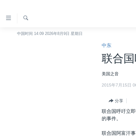
无
障
碍
检
中国时间 14:09 2026年8月9日 星期日
主页
索
链
中东
美国
接
联合国
中国
跳
转
台湾
美国之音
到
港澳
内
2015年7月15日 06
容
国际
跳
分类新闻
分享
最新国际新闻
转
到
联合国呼吁立即
美中关系
印太
经济·金融·贸易
导
的事件。
热点专题
中东
人权·法律·宗教
航
跳
联合国阿富汗事
VOA视频
欧洲
科教·文娱·体健
白宫要闻