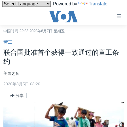
Powered by
Translate
无
障
碍
中国时间 22:53 2026年8月7日 星期五
主页
链
劳工
接
美国
联合国批准首个获得一致通过的童工条
跳
中国
约
转
台湾
到
美国之音
内
港澳
容
2020年8月5日 08:20
国际
跳
分享
转
分类新闻
最新国际新闻
到
美中关系
印太
经济·金融·贸易
导
航
热点专题
中东
人权·法律·宗教
跳