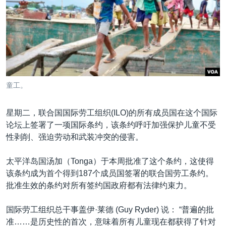
VOA视频
欧洲
科教·文娱·体健
白宫要闻
转
到
VOA今日焦点
非洲
军事
国会报道
检
中文广播
美洲
劳工
美中关系
索
全球议题
环境
美国建国250周年
关注我们
埃博拉疫情
童工。
美国之音专访
星期二，联合国国际劳工组织(ILO)的所有成员国在这个国际
重要讲话与声明
论坛上签署了一项国际条约，该条约呼吁加强保护儿童不受
台海两岸关系
其他语言网站
性剥削、强迫劳动和武装冲突的侵害。
南中国海争端
太平洋岛国汤加（Tonga）于本周批准了这个条约，这使得
关注西藏
该条约成为首个得到187个成员国签署的联合国劳工条约。
批准生效的条约对所有签约国政府都有法律约束力。
关注新疆
GEN Z 看美国
国际劳工组织总干事盖伊·莱德 (Guy Ryder) 说： “普遍的批
准……是历史性的首次，意味着所有儿童现在都获得了针对