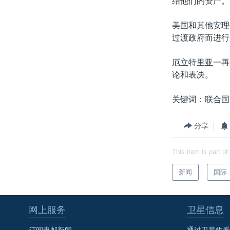
结他们的资产。
转
VOA今日焦点
非洲
军事
国会报道
到
美国和其他安理
检
中文广播
美洲
劳工
美中关系
过渡政府而进行
索
全球议题
环境
美国建国250周年
厄立特里亚一再
埃博拉疫情
论和表决。
美国之音专访
关键词：联合国
重要讲话与声明
台海两岸关系
分享
南中国海争端
This item is part of
关注西藏
新闻
国际
关注新疆
GEN Z 看美国
网上服务
卫星信息