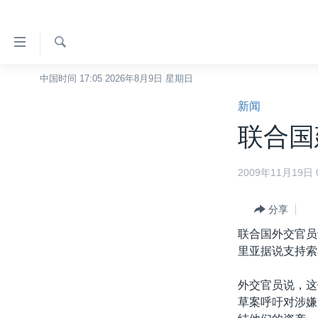
无
障
碍
检
中国时间 17:05 2026年8月9日 星期日
主页
索
链
新闻
美国
接
联合国
中国
跳
转
台湾
2009年11月19日 0
到
港澳
内
容
分享
国际
跳
联合国外交官员
分类新闻
最新国际新闻
转
里亚据说支持索
到
美中关系
印太
经济·金融·贸易
导
外交官员说，这
热点专题
中东
人权·法律·宗教
航
草案呼吁对涉嫌
跳
VOA视频
欧洲
科教·文娱·体健
白宫要闻