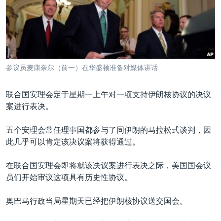
VOA视频
欧洲
科教·文娱·体健
白宫要闻
转
到
VOA今日焦点
非洲
军事
国会报道
检
中文广播
美洲
劳工
美中关系
索
全球议题
环境
美国建国250周年
关注我们
参议员麦康奈尔（前一）在华盛顿准备对媒体讲话
埃博拉疫情
美国之音专访
联合国安理会定于星期一上午对一项支持伊朗核协议的决议
案进行表决。
重要讲话与声明
台海两岸关系
五个安理会常任理事国都参与了同伊朗的马拉松式谈判，因
其他语言网站
此几乎可以肯定该决议案将获得通过。
南中国海争端
关注西藏
在联合国安理会即将就该决议案进行表决之际，美国国会议
员们开始审议这项具有历史性协议。
关注新疆
GEN Z 看美国
奥巴马行政当局星期天已经把伊朗核协议送交国会。