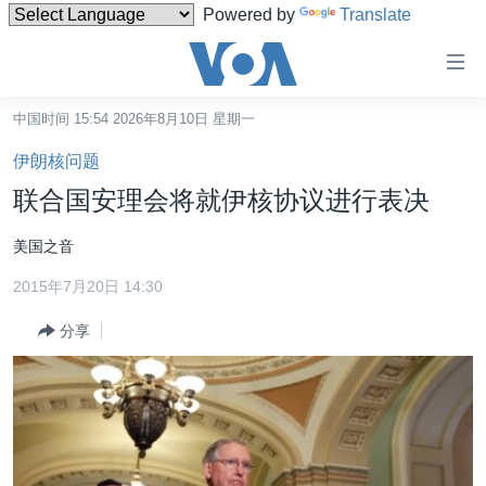
Powered by
Translate
无
障
碍
中国时间 15:54 2026年8月10日 星期一
主页
链
伊朗核问题
接
美国
联合国安理会将就伊核协议进行表决
跳
中国
转
美国之音
台湾
到
2015年7月20日 14:30
内
港澳
容
分享
国际
跳
转
分类新闻
最新国际新闻
到
美中关系
印太
经济·金融·贸易
导
航
热点专题
中东
人权·法律·宗教
跳