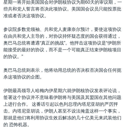
星期一将开始美国国会对伊朗核协议为期60天的审议期，一
些共和党人誓言将否决此项协议。美国国会议员只能投票批
准或者否决这项协议。
参议院多数党领袖、共和党人麦康奈尔预计，要使这项协议
在由共和党人主导的，对协议持怀疑态度的国会获得通过，
奥巴马总统将遭遇“真正的挑战”。他抨击这项协议是“伊朗所
能接受的最好的协议，而不是一个可能真正结束伊朗核项目
的协议。”
奥巴马总统则表示，他将动用总统的否决权否决国会任何扼
杀这项协议的企图。
伊朗最高领导人哈梅内伊星期六就伊朗核协议发表评论说，
签署这个协议并不意味着伊朗将与美国及其盟国在其他问题
上进行合作。 这番话引起以色列总理内塔尼亚胡的严厉抨
击。内塔尼亚胡说，伊朗人甚至不设法掩盖这样一个事实，
那就是他们将利用协议生效后解冻的几十亿美元来武装他们
的 恐怖机器。