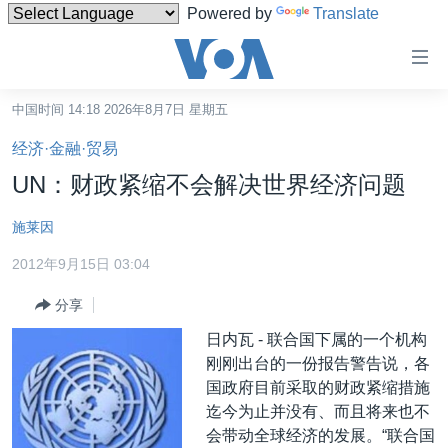
Powered by
Translate
无
障
碍
中国时间 14:18 2026年8月7日 星期五
主页
链
经济·金融·贸易
接
美国
UN：财政紧缩不会解决世界经济问题
跳
中国
转
施莱因
台湾
到
2012年9月15日 03:04
内
港澳
容
分享
国际
跳
​日内瓦 - 联合国下属的一个机构
转
分类新闻
最新国际新闻
刚刚出台的一份报告警告说，各
到
美中关系
印太
经济·金融·贸易
国政府目前采取的财政紧缩措施
导
迄今为止并没有、而且将来也不
航
热点专题
中东
人权·法律·宗教
会带动全球经济的发展。“联合国
跳