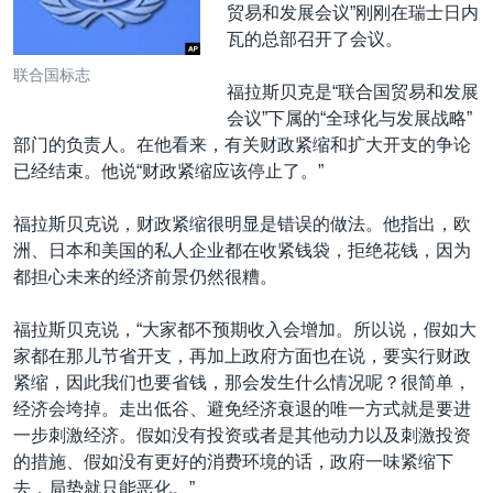
VOA视频
欧洲
科教·文娱·体健
白宫要闻
贸易和发展会议”刚刚在瑞士日内
转
瓦的总部召开了会议。
到
VOA今日焦点
非洲
军事
国会报道
检
联合国标志
中文广播
美洲
劳工
美中关系
福拉斯贝克是“联合国贸易和发展
索
会议”下属的“全球化与发展战略”
全球议题
环境
美国建国250周年
部门的负责人。在他看来，有关财政紧缩和扩大开支的争论
关注我们
埃博拉疫情
已经结束。他说“财政紧缩应该停止了。”
美国之音专访
福拉斯贝克说，财政紧缩很明显是错误的做法。他指出，欧
重要讲话与声明
洲、日本和美国的私人企业都在收紧钱袋，拒绝花钱，因为
都担心未来的经济前景仍然很糟。
台海两岸关系
其他语言网站
南中国海争端
福拉斯贝克说，“大家都不预期收入会增加。所以说，假如大
家都在那儿节省开支，再加上政府方面也在说，要实行财政
关注西藏
紧缩，因此我们也要省钱，那会发生什么情况呢？很简单，
关注新疆
经济会垮掉。走出低谷、避免经济衰退的唯一方式就是要进
一步刺激经济。假如没有投资或者是其他动力以及刺激投资
GEN Z 看美国
的措施、假如没有更好的消费环境的话，政府一味紧缩下
去，局势就只能恶化。”