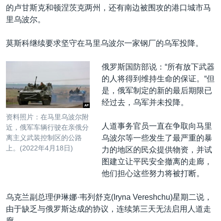
的卢甘斯克和顿涅茨克两州，还有南边被围攻的港口城市马
里乌波尔。
莫斯科继续要求坚守在马里乌波尔一家钢厂的乌军投降。
俄罗斯国防部说：“所有放下武器
的人将得到维持生命的保证。“但
是，俄军制定的新的最后期限已
经过去，乌军并未投降。
资料照片：在马里乌波尔附
人道事务官员一直在争取向马里
近，俄军车辆行驶在亲俄分
乌波尔等一些发生了最严重的暴
离主义武装控制区的公路
上。(2022年4月18日)
力的地区的民众提供物资，并试
图建立让平民安全撤离的走廊，
他们担心这些努力将被打断。
乌克兰副总理伊琳娜·韦列舒克(Iryna Vereshchu)星期二说，
由于缺乏与俄罗斯达成的协议，连续第三天无法启用人道走
廊。