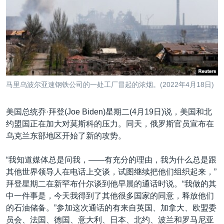
VOA视频
欧洲
科教·文娱·体健
白宫要闻
转
到
VOA今日焦点
非洲
军事
国会报道
检
中文广播
美洲
劳工
美中关系
索
全球议题
环境
美国建国250周年
关注我们
埃博拉疫情
马里乌波尔亚速钢铁公司的一处工厂冒起的浓烟。(2022年4月18日)
美国之音专访
美国总统乔·拜登(Joe Biden)星期二(4月19日)说，美国和北
重要讲话与声明
约盟国正在加大对莫斯科的压力。同天，俄罗斯官员宣布在
台海两岸关系
其他语言网站
乌克兰东部地区开始了新的攻势。
南中国海争端
“我知道媒体总是问我，——有充分的理由，我为什么总是跟
关注西藏
其他世界领导人在电话上交谈，试图继续把他们组织起来，”
拜登星期二在新罕布什尔谈到他早晨的通话时说。“我做的其
关注新疆
中一件事是，今天我得到了其他很多国家的同意，释放他们
GEN Z 看美国
的石油储备。”参加这次通话的有来自英国、加拿大、欧盟委
员会、法国、德国、意大利、日本、北约、波兰和罗马尼亚