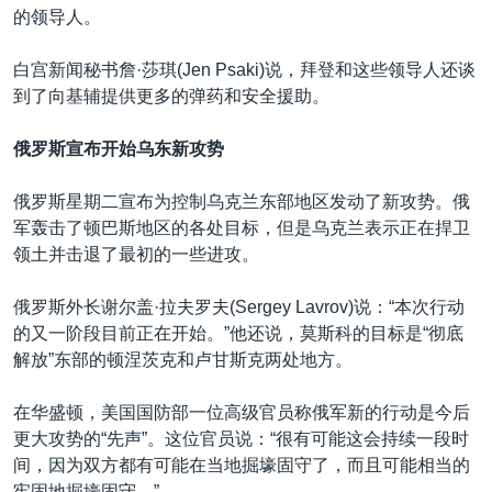
的领导人。
白宫新闻秘书詹·莎琪(Jen Psaki)说，拜登和这些领导人还谈
到了向基辅提供更多的弹药和安全援助。
俄罗斯宣布开始乌东新攻势
俄罗斯星期二宣布为控制乌克兰东部地区发动了新攻势。俄
军轰击了顿巴斯地区的各处目标，但是乌克兰表示正在捍卫
领土并击退了最初的一些进攻。
俄罗斯外长谢尔盖·拉夫罗夫(Sergey Lavrov)说：“本次行动
的又一阶段目前正在开始。”他还说，莫斯科的目标是“彻底
解放”东部的顿涅茨克和卢甘斯克两处地方。
在华盛顿，美国国防部一位高级官员称俄军新的行动是今后
更大攻势的“先声”。这位官员说：“很有可能这会持续一段时
间，因为双方都有可能在当地掘壕固守了，而且可能相当的
牢固地掘壕固守。”