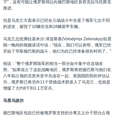
下”，这有可能让俄罗斯得以向顿巴斯地区首府克拉马托斯克
推进。
但是乌克兰方面表示已经在几场战斗中击退了俄军七次不同
的进攻，摧毁了10辆坦克和18辆装甲车辆。
乌克兰总统弗拉基米尔·泽连斯基(Volodymyr Zelenskyy)在星
期一晚间的视频讲话中说：“现在，我们可以表明，俄军已经
开始了夺取顿巴斯的战斗，他们为此已经准备很长时间了。”
他说：“整个俄罗斯陆军的相当一部分如今集中在这场攻
势。”如果攻占了这处战略地区，俄罗斯将把顿巴斯与他们在
八年前占领的克里米亚半岛连在一起。美国国防部的评估认
为，俄罗斯已将另外11个营级战术群派入了乌克兰，也就是
增援了大约8千到1.1万官兵。
马里乌波尔
顿巴斯地区包括已经被俄罗斯支持的分离主义分子部分占领