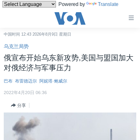
Powered by
Translate
无
障
碍
中国时间 12:43 2026年8月9日 星期日
主页
链
乌克兰局势
接
美国
俄宣布开始乌东新攻势,美国与盟国加大
跳
中国
对俄经济与军事压力
转
台湾
到
巴布
布雷德迈尔
阿妮塔·鲍威尔
内
港澳
容
2022年4月20日 06:36
国际
跳
分享
转
分类新闻
最新国际新闻
到
美中关系
印太
经济·金融·贸易
导
航
热点专题
中东
人权·法律·宗教
跳