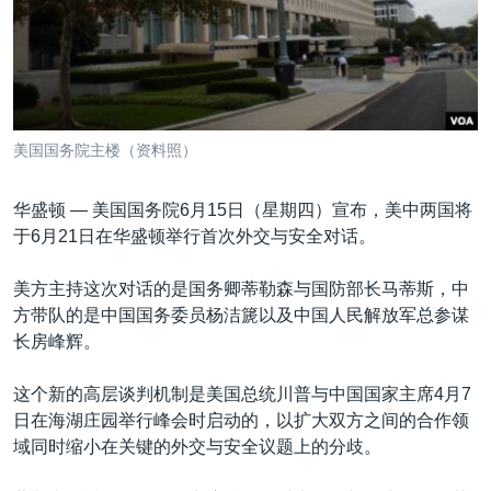
VOA视频
欧洲
科教·文娱·体健
白宫要闻
转
到
VOA今日焦点
非洲
军事
国会报道
检
中文广播
美洲
劳工
美中关系
索
全球议题
环境
美国建国250周年
关注我们
美国国务院主楼（资料照）
埃博拉疫情
美国之音专访
华盛顿 —
美国国务院6月15日（星期四）宣布，美中两国将
于6月21日在华盛顿举行首次外交与安全对话。
重要讲话与声明
台海两岸关系
美方主持这次对话的是国务卿蒂勒森与国防部长马蒂斯，中
其他语言网站
方带队的是中国国务委员杨洁篪以及中国人民解放军总参谋
南中国海争端
长房峰辉。
关注西藏
这个新的高层谈判机制是美国总统川普与中国国家主席4月7
关注新疆
日在海湖庄园举行峰会时启动的，以扩大双方之间的合作领
GEN Z 看美国
域同时缩小在关键的外交与安全议题上的分歧。