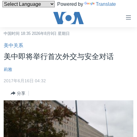
Powered by
Translate
无
障
碍
中国时间 18:35 2026年8月9日 星期日
主页
链
美中关系
接
美国
美中即将举行首次外交与安全对话
跳
中国
转
莉雅
台湾
到
2017年6月16日 04:32
内
港澳
容
分享
国际
跳
转
分类新闻
最新国际新闻
到
美中关系
印太
经济·金融·贸易
导
航
热点专题
中东
人权·法律·宗教
跳