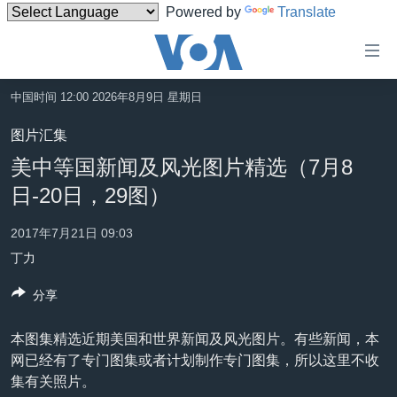
Powered by
Translate
无
障
碍
中国时间 12:00 2026年8月9日 星期日
主页
链
图片汇集
接
美国
美中等国新闻及风光图片精选（7月8
跳
中国
日-20日，29图）
转
台湾
到
2017年7月21日 09:03
内
港澳
丁力
容
国际
跳
分享
转
分类新闻
最新国际新闻
到
本图集精选近期美国和世界新闻及风光图片。有些新闻，本
美中关系
印太
经济·金融·贸易
导
网已经有了专门图集或者计划制作专门图集，所以这里不收
航
热点专题
中东
人权·法律·宗教
集有关照片。
跳