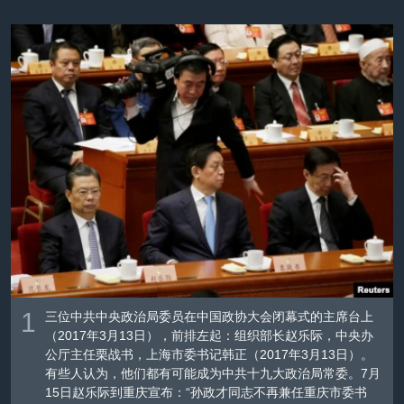
VOA视频
欧洲
科教·文娱·体健
白宫要闻
转
到
VOA今日焦点
非洲
军事
国会报道
检
中文广播
美洲
劳工
美中关系
索
全球议题
环境
美国建国250周年
关注我们
埃博拉疫情
美国之音专访
重要讲话与声明
台海两岸关系
其他语言网站
南中国海争端
关注西藏
1
三位中共中央政治局委员在中国政协大会闭幕式的主席台上
关注新疆
（2017年3月13日），前排左起：组织部长赵乐际，中央办
公厅主任栗战书，上海市委书记韩正（2017年3月13日）。
GEN Z 看美国
有些人认为，他们都有可能成为中共十九大政治局常委。7月
15日赵乐际到重庆宣布：“孙政才同志不再兼任重庆市委书