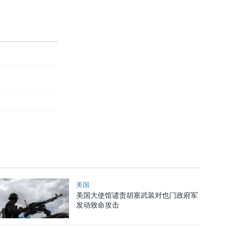
美国
美国大使馆谴责胡塞武装对也门政府军
发动致命攻击