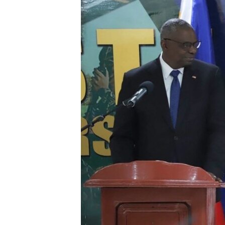
转
VOA今日焦点
非洲
军事
国会报道
到
检
中文广播
美洲
劳工
美中关系
索
全球议题
环境
美国建国250周年
埃博拉疫情
美国之音专访
重要讲话与声明
台海两岸关系
南中国海争端
关注西藏
关注新疆
GEN Z 看美国