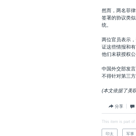
然而，两名菲律宾安
签署的协议类似
统。
两位官员表示，
证这些情报和有
他们未获授权公
中国外交部发言
不得针对第三方
(本文依据了美
分享
This item is part of
印太
军事