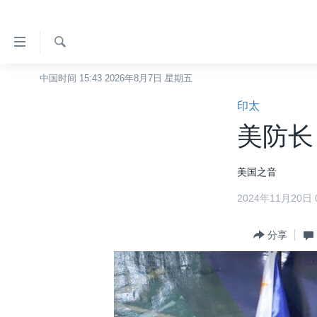
无
障
碍
检
中国时间 15:43 2026年8月7日 星期五
主页
索
链
印太
美国
接
美防长
中国
跳
转
台湾
美国之音
到
港澳
内
2024年11月20日 0
容
国际
跳
分类新闻
分享
最新国际新闻
转
到
美中关系
印太
经济·金融·贸易
导
热点专题
中东
人权·法律·宗教
航
跳
VOA视频
欧洲
科教·文娱·体健
白宫要闻