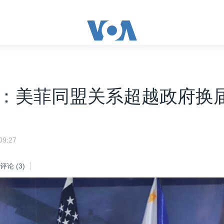
：美菲同盟关系超越政府换
9:27
评论
(3)