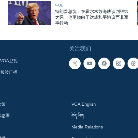
中东
特朗普总统：在霍尔木兹海峡谈判继续
之际，他更倾向于达成和平协议而非军
事行动
关注我们
VOA卫视
A短波广播
政策
VOA English
体总署
བོད་ཡིག
Media Relations