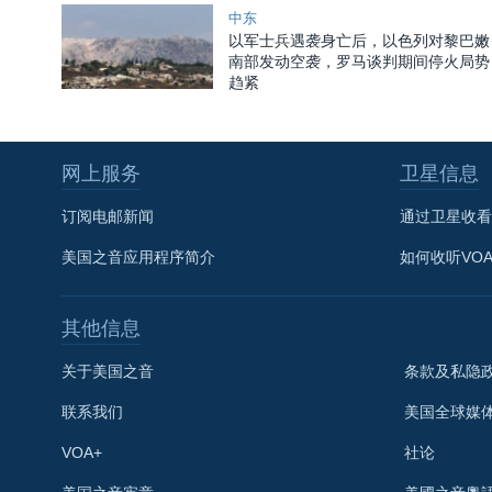
中东
以军士兵遇袭身亡后，以色列对黎巴嫩
南部发动空袭，罗马谈判期间停火局势
趋紧
网上服务
卫星信息
订阅电邮新闻
通过卫星收看
美国之音应用程序简介
如何收听VO
其他信息
关于美国之音
条款及私隐
联系我们
美国全球媒
VOA+
社论
关注我们