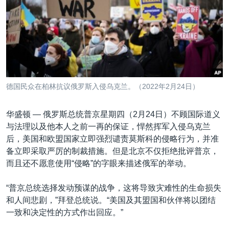
VOA视频
欧洲
科教·文娱·体健
白宫要闻
转
到
VOA今日焦点
非洲
军事
国会报道
检
中文广播
美洲
劳工
美中关系
索
全球议题
环境
美国建国250周年
关注我们
埃博拉疫情
德国民众在柏林抗议俄罗斯入侵乌克兰。（2022年2月24日）
美国之音专访
华盛顿 —
俄罗斯总统普京星期四（2月24日）不顾国际道义
重要讲话与声明
与法理以及他本人之前一再的保证，悍然挥军入侵乌克兰
台海两岸关系
其他语言网站
后，美国和欧盟国家立即强烈谴责莫斯科的侵略行为，并准
备立即采取严厉的制裁措施。但是北京不仅拒绝批评普京，
南中国海争端
而且还不愿意使用“侵略”的字眼来描述俄军的举动。
关注西藏
“普京总统选择发动预谋的战争，这将导致灾难性的生命损失
关注新疆
和人间悲剧，”拜登总统说。“美国及其盟国和伙伴将以团结
GEN Z 看美国
一致和决定性的方式作出回应。”