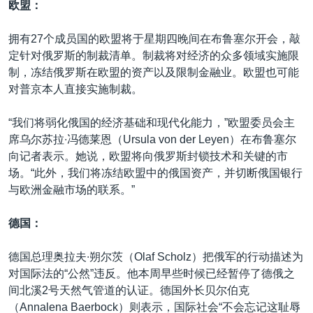
欧盟：
拥有27个成员国的欧盟将于星期四晚间在布鲁塞尔开会，敲
定针对俄罗斯的制裁清单。制裁将对经济的众多领域实施限
制，冻结俄罗斯在欧盟的资产以及限制金融业。欧盟也可能
对普京本人直接实施制裁。
“我们将弱化俄国的经济基础和现代化能力，”欧盟委员会主
席乌尔苏拉∙冯德莱恩（Ursula von der Leyen）在布鲁塞尔
向记者表示。她说，欧盟将向俄罗斯封锁技术和关键的市
场。“此外，我们将冻结欧盟中的俄国资产，并切断俄国银行
与欧洲金融市场的联系。”
德国：
德国总理奥拉夫∙朔尔茨（Olaf Scholz）把俄军的行动描述为
对国际法的“公然”违反。他本周早些时候已经暂停了德俄之
间北溪2号天然气管道的认证。德国外长贝尔伯克
（Annalena Baerbock）则表示，国际社会“不会忘记这耻辱