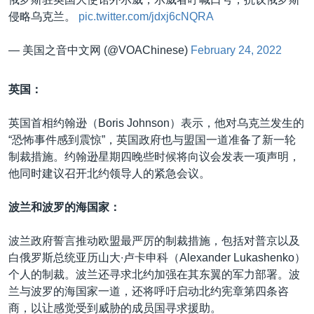
侵略乌克兰。
pic.twitter.com/jdxj6cNQRA
— 美国之音中文网 (@VOAChinese)
February 24, 2022
英国：
英国首相约翰逊（Boris Johnson）表示，他对乌克兰发生的
“恐怖事件感到震惊”，英国政府也与盟国一道准备了新一轮
制裁措施。约翰逊星期四晚些时候将向议会发表一项声明，
他同时建议召开北约领导人的紧急会议。
波兰和波罗的海国家：
波兰政府誓言推动欧盟最严厉的制裁措施，包括对普京以及
白俄罗斯总统亚历山大∙卢卡申科（Alexander Lukashenko）
个人的制裁。波兰还寻求北约加强在其东翼的军力部署。波
兰与波罗的海国家一道，还将呼吁启动北约宪章第四条咨
商，以让感觉受到威胁的成员国寻求援助。