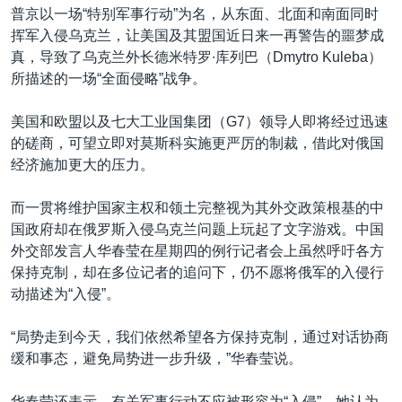
普京以一场“特别军事行动”为名，从东面、北面和南面同时
挥军入侵乌克兰，让美国及其盟国近日来一再警告的噩梦成
真，导致了乌克兰外长德米特罗∙库列巴（Dmytro Kuleba）
所描述的一场“全面侵略”战争。
美国和欧盟以及七大工业国集团（G7）领导人即将经过迅速
的磋商，可望立即对莫斯科实施更严厉的制裁，借此对俄国
经济施加更大的压力。
而一贯将维护国家主权和领土完整视为其外交政策根基的中
国政府却在俄罗斯入侵乌克兰问题上玩起了文字游戏。中国
外交部发言人华春莹在星期四的例行记者会上虽然呼吁各方
保持克制，却在多位记者的追问下，仍不愿将俄军的入侵行
动描述为“入侵”。
“局势走到今天，我们依然希望各方保持克制，通过对话协商
缓和事态，避免局势进一步升级，”华春莹说。
华春莹还表示，有关军事行动不应被形容为“入侵”，她认为