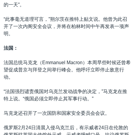
的一天”。
“此事毫无道理可言，”朔尔茨在推特上贴文说。他曾为此召
开了一次内阁安全会议，并将在柏林时间中午再发表一项声
明。
法国：
法国总统马克龙（Emmanuel Macron）本周早些时候还曾希
望促成普京与拜登之间举行峰会。他呼吁立即停止敌意行
动。
“法国强烈谴责俄国对乌克兰发动战争的决定，”马克龙在推
特上说。“俄国必须立即停止其军事行动。”
马克龙还召开了一次国防和国家安全委员会会议。
俄罗斯2月24日清晨入侵乌克兰后，有示威者24日在伦敦的
俄罗斯驻英国大使馆外示威，示威者呼喊口号，抗议俄罗斯