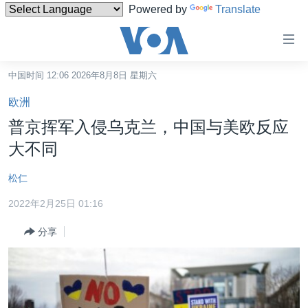
Powered by
Translate
无
障
碍
中国时间 12:06 2026年8月8日 星期六
主页
链
欧洲
接
美国
普京挥军入侵乌克兰，中国与美欧反应
跳
中国
大不同
转
台湾
到
松仁
内
港澳
容
2022年2月25日 01:16
国际
跳
分享
转
分类新闻
最新国际新闻
到
美中关系
印太
经济·金融·贸易
导
航
热点专题
中东
人权·法律·宗教
跳