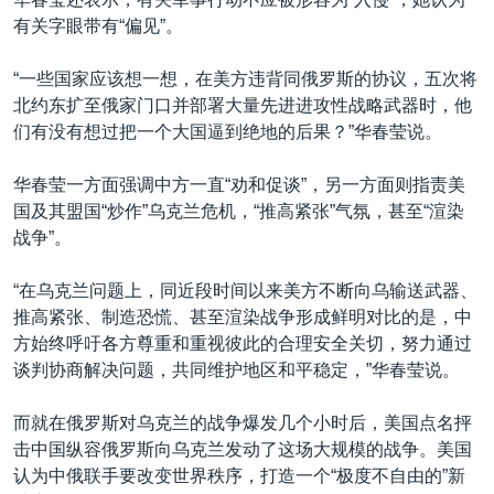
有关字眼带有“偏见”。
“一些国家应该想一想，在美方违背同俄罗斯的协议，五次将
北约东扩至俄家门口并部署大量先进进攻性战略武器时，他
们有没有想过把一个大国逼到绝地的后果？”华春莹说。
华春莹一方面强调中方一直“劝和促谈”，另一方面则指责美
国及其盟国“炒作”乌克兰危机，“推高紧张”气氛，甚至“渲染
战争”。
“在乌克兰问题上，同近段时间以来美方不断向乌输送武器、
推高紧张、制造恐慌、甚至渲染战争形成鲜明对比的是，中
方始终呼吁各方尊重和重视彼此的合理安全关切，努力通过
谈判协商解决问题，共同维护地区和平稳定，”华春莹说。
而就在俄罗斯对乌克兰的战争爆发几个小时后，美国点名抨
击中国纵容俄罗斯向乌克兰发动了这场大规模的战争。美国
认为中俄联手要改变世界秩序，打造一个“极度不自由的”新