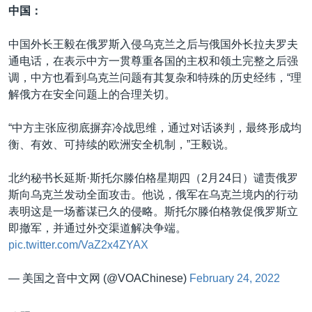
中国：
中国外长王毅在俄罗斯入侵乌克兰之后与俄国外长拉夫罗夫
通电话，在表示中方一贯尊重各国的主权和领土完整之后强
调，中方也看到乌克兰问题有其复杂和特殊的历史经纬，“理
解俄方在安全问题上的合理关切。
“中方主张应彻底摒弃冷战思维，通过对话谈判，最终形成均
衡、有效、可持续的欧洲安全机制，”王毅说。
北约秘书长延斯·斯托尔滕伯格星期四（2月24日）谴责俄罗
斯向乌克兰发动全面攻击。他说，俄军在乌克兰境内的行动
表明这是一场蓄谋已久的侵略。斯托尔滕伯格敦促俄罗斯立
即撤军，并通过外交渠道解决争端。
pic.twitter.com/VaZ2x4ZYAX
— 美国之音中文网 (@VOAChinese)
February 24, 2022