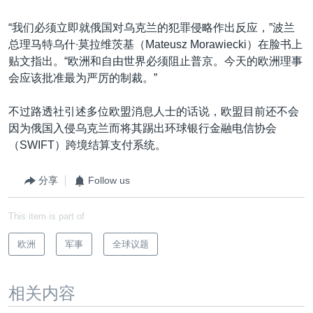
“我们必须立即就俄国对乌克兰的犯罪侵略作出反应，”波兰
总理马特乌什∙莫拉维茨基（Mateusz Morawiecki）在脸书上
贴文指出。“欧洲和自由世界必须阻止普京。今天的欧洲理事
会应该批准最为严厉的制裁。”
不过路透社引述多位欧盟消息人士的话说，欧盟目前还不会
因为俄国入侵乌克兰而将其踢出环球银行金融电信协会
（SWIFT）跨境结算支付系统。
分享
Follow us
This item is part of
欧洲
军事
全球议题
相关内容