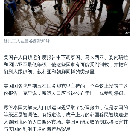
VOA视频
欧洲
科教·文娱·体健
白宫要闻
转
到
VOA今日焦点
非洲
军事
国会报道
检
中文广播
美洲
劳工
美中关系
索
全球议题
环境
美国建国250周年
关注我们
移民工人在曼谷西部卸货
埃博拉疫情
美国之音专访
美国在人口贩运年度报告中下调泰国、马来西亚、委内瑞拉
和冈比亚至最低等级，使这些国家有可能受到制裁，并把它
重要讲话与声明
们列入跟伊朗、叙利亚和朝鲜同样的类别里。
台海两岸关系
其他语言网站
美国国务院星期五在国务卿克里主持的一个会议上发表了这
南中国海争端
份报告。克里说，贩运人口应当被公布于世，或受到惩罚。
关注西藏
尽管泰国为解决人口贩运问题采取了协调努力，但是泰国的
关注新疆
等级还是被调低。有报道说，成千上万的邻国移民被胁迫进
GEN Z 看美国
入泰国境内的人口贩运市场。美国可能采取的制裁将损害其
与美国的利润丰厚的海产品贸易。