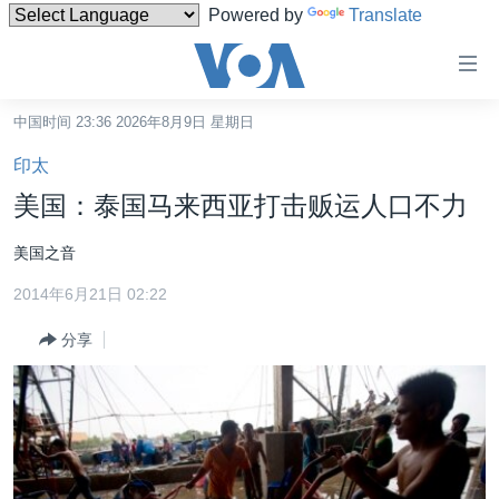
Powered by
Translate
无
障
碍
中国时间 23:36 2026年8月9日 星期日
主页
链
印太
接
美国
美国：泰国马来西亚打击贩运人口不力
跳
中国
转
美国之音
台湾
到
2014年6月21日 02:22
内
港澳
容
分享
国际
跳
转
分类新闻
最新国际新闻
到
美中关系
印太
经济·金融·贸易
导
航
热点专题
中东
人权·法律·宗教
跳