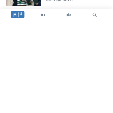
直播
美洲
美国制裁帮助哈瓦那采购中俄武器装备
者，包括古巴驻中国武官
检
中东
索
特朗普总统：重开霍尔木兹海峡的协议
可能“很快”达成
中东
美国官员：霍尔木兹海峡临时航线无需
审批，也无需缴纳通行费或任何费用
关注我们