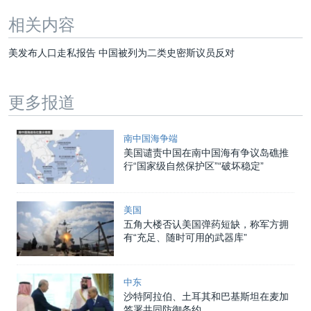
相关内容
美发布人口走私报告 中国被列为二类史密斯议员反对
更多报道
南中国海争端
美国谴责中国在南中国海有争议岛礁推
行“国家级自然保护区”“破坏稳定”
美国
五角大楼否认美国弹药短缺，称军方拥
有“充足、随时可用的武器库”
中东
沙特阿拉伯、土耳其和巴基斯坦在麦加
签署共同防御条约