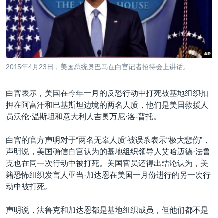
VOA视频
欧洲
科教·文娱·体健
白宫要闻
转
到
VOA今日焦点
非洲
军事
国会报道
检
中文广播
美洲
劳工
美中关系
索
全球议题
环境
美国建国250周年
关注我们
2015年4月23日，美国总统奥巴马在白宫记者招待会上讲话。
埃博拉疫情
美国之音专访
白宫表示，美国在今年一月的反恐行动中打死被基地组织扣
押在阿富汗和巴基斯坦边境的两名人质，他们是美国救援人
重要讲话与声明
员沃伦·温斯坦和意大利人吉奥万尼·洛-普托。
台海两岸关系
其他语言网站
白宫的官方声明对于“两名无辜人质”被误杀表示“极大悲伤”，
南中国海争端
声明说，美国确信白宫认为的基地组织领导人艾哈迈德·法鲁
关注西藏
克也在同一次行动中被打死。美国官员还得出结论认为，美
籍恐怖组织发言人亚当·加达恩在美国一月份进行的另一次行
关注新疆
动中被打死。
GEN Z 看美国
声明说，法鲁克和加达恩都是基地组织成员，但他们都不是