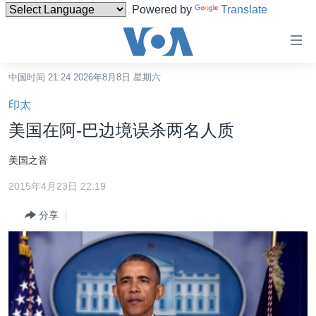
Powered by
Translate
无
障
碍
中国时间 21:24 2026年8月8日 星期六
主页
链
印太
接
美国
美国在阿-巴边境误杀两名人质
跳
中国
转
美国之音
台湾
到
2015年4月23日 22:19
内
港澳
容
分享
国际
跳
转
分类新闻
最新国际新闻
到
美中关系
印太
经济·金融·贸易
导
航
热点专题
中东
人权·法律·宗教
跳