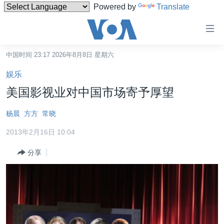
Powered by
Translate
无
障
碍
中国时间 23:17 2026年8月8日 星期六
主页
链
娱乐
接
美国
美国影视业对中国市场寄予厚望
跳
中国
转
杨晨
方方
常晓
台湾
到
2013年2月16日 10:04
内
港澳
容
分享
国际
跳
转
分类新闻
最新国际新闻
到
美中关系
印太
经济·金融·贸易
导
航
热点专题
中东
人权·法律·宗教
跳