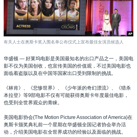
VOA视频
欧洲
科教·文娱·体健
白宫要闻
转
到
VOA今日焦点
非洲
军事
国会报道
检
中文广播
美洲
劳工
美中关系
索
全球议题
环境
美国建国250周年
关注我们
有关人士在奥斯卡奖入围名单公布仪式上宣布最佳女演员候选人
埃博拉疫情
美国之音专访
华盛顿 —
好莱坞电影是美国最知名的出口产品之一，美国电
影不仅为美国创收，也宣传美国的价值观，不过美国电影也
重要讲话与声明
面临着盗版以及在中国等国家出口受到限制的挑战。
台海两岸关系
其他语言网站
《林肯》、《悲惨世界》、《少年派的奇幻漂流》、《猎杀
南中国海争端
本拉登》等9部电影不仅有可能获得奥斯卡年度最佳电影，
关注西藏
也受到全世界观众的青睐。
关注新疆
美国电影协会(The Motion Picture Association of America)在
GEN Z 看美国
奥斯卡颁奖典礼前一个星期在华盛顿全国记者协会举办活
动，介绍美国电影在全世界成功的经验以及面临的挑战。