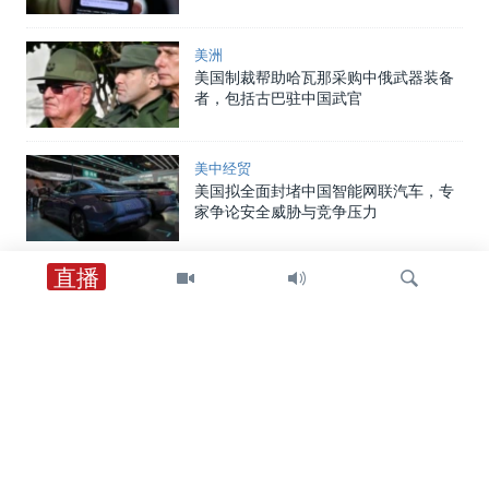
美洲
美国制裁帮助哈瓦那采购中俄武器装备
者，包括古巴驻中国武官
美中经贸
美国拟全面封堵中国智能网联汽车，专
家争论安全威胁与竞争压力
直播
中国
中国向两名海警追授荣誉称号，证实一
年前自家舰船相撞事件造成人员丧生
检
美中关系
索
在中国对美国宣布多项报复措施后，美
国国土安全部重申其制裁中国企业立场