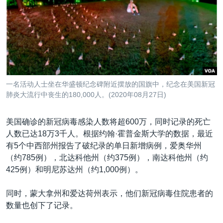
VOA视频
欧洲
科教·文娱·体健
白宫要闻
转
到
VOA今日焦点
非洲
军事
国会报道
检
中文广播
美洲
劳工
美中关系
索
全球议题
环境
美国建国250周年
关注我们
埃博拉疫情
一名活动人士坐在华盛顿纪念碑附近摆放的国旗中，纪念在美国新冠
美国之音专访
肺炎大流行中丧生的180,000人。(2020年08月27日)
重要讲话与声明
美国确诊的新冠病毒感染人数将超600万，同时记录的死亡
台海两岸关系
人数已达18万3千人。根据约翰·霍普金斯大学的数据，最近
其他语言网站
有5个中西部州报告了破纪录的单日新增病例，爱奥华州
南中国海争端
（约785例），北达科他州（约375例），南达科他州（约
关注西藏
425例）和明尼苏达州（约1,000例）。
关注新疆
同时，蒙大拿州和爱达荷州表示，他们新冠病毒住院患者的
GEN Z 看美国
数量也创下了记录。