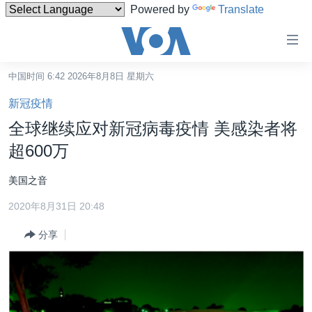
Powered by
Translate
无
障
碍
中国时间 6:42 2026年8月8日 星期六
主页
链
新冠疫情
接
美国
全球继续应对新冠病毒疫情 美感染者将
跳
中国
超600万
转
台湾
到
美国之音
内
港澳
容
2020年8月31日 20:48
国际
跳
分享
转
分类新闻
最新国际新闻
到
美中关系
印太
经济·金融·贸易
导
航
热点专题
中东
人权·法律·宗教
跳