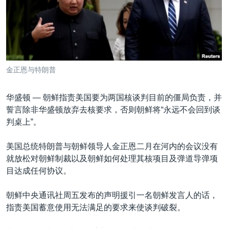
VOA视频
欧洲
科教·文娱·体健
白宫要闻
转
到
VOA今日焦点
非洲
军事
国会报道
检
中文广播
美洲
劳工
美中关系
索
全球议题
环境
美国建国250周年
关注我们
金正恩与特朗普
埃博拉疫情
美国之音专访
华盛顿 —
朝鲜指责美国要为两国核谈判目前的僵局负责，并
誓言除非华盛顿放弃去核要求，否则朝鲜将“永远不会回到谈
重要讲话与声明
判桌上”。
台海两岸关系
其他语言网站
美国总统特朗普与朝鲜领导人金正恩二月在河内的会议没有
南中国海争端
就放松对朝鲜制裁以及朝鲜如何处理其核项目及弹道导弹项
关注西藏
目达成任何协议。
关注新疆
朝鲜中央通讯社周五发布的声明援引一名朝鲜发言人的话，
GEN Z 看美国
指责美国蓄意使用无法满足的要求来使谈判破裂。