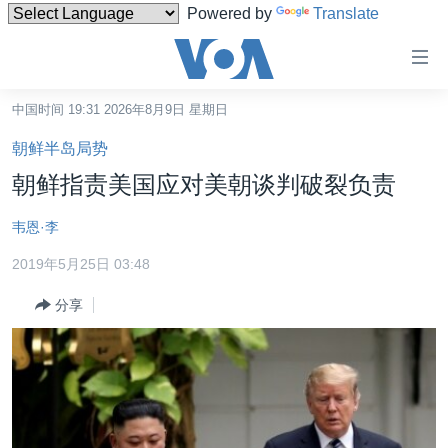
Powered by
Translate
无
障
碍
中国时间 19:31 2026年8月9日 星期日
主页
链
朝鲜半岛局势
接
美国
朝鲜指责美国应对美朝谈判破裂负责
跳
中国
转
韦恩·李
台湾
到
2019年5月25日 03:48
内
港澳
容
分享
国际
跳
转
分类新闻
最新国际新闻
到
美中关系
印太
经济·金融·贸易
导
航
热点专题
中东
人权·法律·宗教
跳