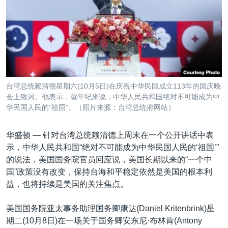
VOA视频
欧洲
科教·文娱·体健
白宫要闻
转
到
VOA今日焦点
非洲
军事
国会报道
检
中文广播
美洲
劳工
美中关系
索
全球议题
环境
美国建国250周年
关注我们
埃博拉疫情
台湾总统赖清德星期六(10月5日)在庆祝中华民国成立113年的国庆晚
美国之音专访
会上致词。他表示，就年纪来说，中华人民共和国绝对不可能成为中
华民国人民的“祖国”。（照片来源：台湾总统府网站）
重要讲话与声明
台海两岸关系
华盛顿 —
针对台湾总统赖清德上周末在一个公开讲话中表
其他语言网站
示，中华人民共和国“绝对不可能成为中华民国人民的‘祖国’”
南中国海争端
的说法，美国国务院官员回应说，美国长期以来的“一个中
关注西藏
国”政策没有改变，保持台海和平稳定依然是美国的根本利
益，也将持续是美国的关注焦点。
关注新疆
GEN Z 看美国
美国国务院亚太事务助理国务卿康达(Daniel Kritenbrink)星
期二(10月8日)在一场关于国务卿安东尼·布林肯(Antony