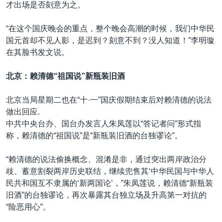
才出场是否刻意为之。
“在这个国庆晚会的重点，整个晚会高潮的时候，我们中华民
国元首却不见人影，是迟到？刻意不到？没人知道！”李明璇
在其脸书发文说。
北京：赖清德“祖国说”新瓶装旧酒
北京当局星期二也在“十·一”国庆假期结束后对赖清德的说法
做出回应.
中共中央台办、国台办发言人朱凤莲以“答记者问”形式指
称，赖清德的“祖国说”是“新瓶装旧酒的台独谬论”。
“赖清德的说法偷换概念、混淆是非，通过突出两岸政治分
歧、蓄意割裂两岸历史联结，继续兜售其‘中华民国与中华人
民共和国互不隶属的‘新两国论’，”朱凤莲说，赖清德“新瓶装
旧酒”的台独谬论，再次暴露其台独立场及升高第一对抗的
“险恶用心”。