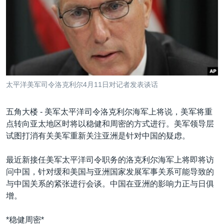
VOA视频
欧洲
科教·文娱·体健
白宫要闻
转
到
VOA今日焦点
非洲
军事
国会报道
检
中文广播
美洲
劳工
美中关系
索
全球议题
环境
美国建国250周年
关注我们
埃博拉疫情
太平洋美军司令洛克利尔4月11日对记者发表谈话
美国之音专访
五角大楼 - 美军太平洋司令洛克利尔海军上将说，美军将重
重要讲话与声明
点转向亚太地区时将以稳健和周密的方式进行。美军领导层
台海两岸关系
其他语言网站
试图打消有关美军重新关注亚洲是针对中国的疑虑。
南中国海争端
最近新接任美军太平洋司令职务的洛克利尔海军上将即将访
关注西藏
问中国，针对缓和美国与亚洲国家发展军事关系可能导致的
与中国关系的紧张进行会谈。中国在亚洲的影响力正与日俱
关注新疆
增。
GEN Z 看美国
*稳健周密*