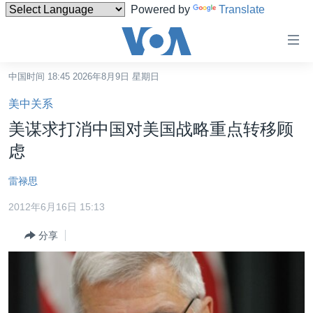
Powered by
Translate
无
障
碍
中国时间 18:45 2026年8月9日 星期日
主页
链
美中关系
接
美国
美谋求打消中国对美国战略重点转移顾
跳
中国
虑
转
台湾
到
雷禄思
内
港澳
容
2012年6月16日 15:13
国际
跳
分享
转
分类新闻
最新国际新闻
到
美中关系
印太
经济·金融·贸易
导
航
热点专题
中东
人权·法律·宗教
跳