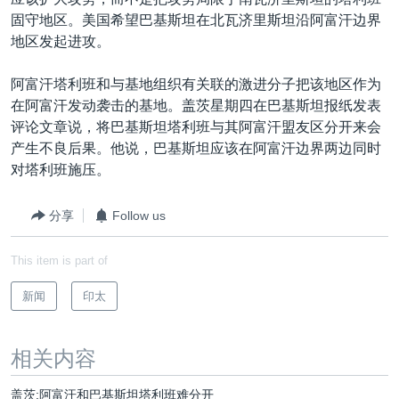
VOA视频
欧洲
科教·文娱·体健
白宫要闻
转
固守地区。美国希望巴基斯坦在北瓦济里斯坦沿阿富汗边界
到
VOA今日焦点
非洲
军事
国会报道
地区发起进攻。
检
中文广播
美洲
劳工
美中关系
索
阿富汗塔利班和与基地组织有关联的激进分子把该地区作为
全球议题
环境
美国建国250周年
在阿富汗发动袭击的基地。盖茨星期四在巴基斯坦报纸发表
关注我们
评论文章说，将巴基斯坦塔利班与其阿富汗盟友区分开来会
埃博拉疫情
产生不良后果。他说，巴基斯坦应该在阿富汗边界两边同时
美国之音专访
对塔利班施压。
重要讲话与声明
分享
Follow us
台海两岸关系
其他语言网站
This item is part of
南中国海争端
关注西藏
新闻
印太
关注新疆
相关内容
GEN Z 看美国
盖茨:阿富汗和巴基斯坦塔利班难分开