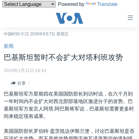
Powered by
Translate
无
障
碍
中国时间 0:22 2026年8月7日 星期五
主页
链
新闻
接
美国
巴基斯坦暂时不会扩大对塔利班攻势
跳
中国
转
2010年1月21日 16:51
台湾
到
分享
内
港澳
容
巴基斯坦军方星期四在美国国防部长到访时说，在六个月到
国际
跳
一年时间内不会扩大对西北部部落地区激进分子的攻势。巴
转
分类新闻
最新国际新闻
基斯坦军方发言人阿塔.阿巴斯将军说，巴基斯坦需要更多时
到
间来稳定现有成果。
美中关系
印太
经济·金融·贸易
导
航
热点专题
中东
人权·法律·宗教
美国国防部长罗伯特·盖茨抵达伊斯兰堡，讨论巴基斯坦是否
跳
应该扩大攻势，而不是把攻势局限于南瓦济里斯坦的塔利班