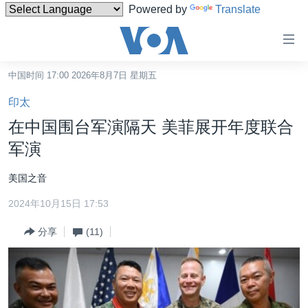
Powered by
Translate
无
障
碍
中国时间 17:00 2026年8月7日 星期五
主页
链
印太
接
美国
在中国围台军演隔天 美菲展开年度联合
跳
中国
军演
转
台湾
到
美国之音
内
港澳
容
2024年10月15日 17:53
国际
跳
分享
(11)
转
分类新闻
最新国际新闻
到
美中关系
印太
经济·金融·贸易
导
航
热点专题
中东
人权·法律·宗教
跳