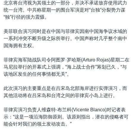
北京将台湾视为其领土的一部分，并决不承诺放弃使用武力
统一台湾。中共称星期一的围台军演是对“台独”分裂势力谋
“独”行径的强力震慑。
美菲联合演习同时是在中国与菲律宾因南中国海争议水域的
一系列冲突不断升级之际所举行。中国声称对几乎整个南中
国海拥有主权。
菲律宾海军陆战队司令阿图罗·罗哈斯(Arturo Rojas)星期二在
马尼拉举行的开幕式上强调，“海上战士合作”筹划已久，“与
该地区发生的任何事情都无关”。
此次演习的主要重点是在吕宋岛北部海岸进行实弹演习，而
其他活动将在吕宋岛和台湾之间的菲律宾小岛上进行。
菲律宾演习负责人维森特·布兰科(Vicente Blanco)对记者表
示：“这是一项沿海防御原则。该原则指出，潜在的侵略者可
能会针对我们的领土发动攻击。”