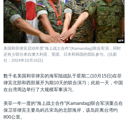
VOA视频
欧洲
科教·文娱·体健
白宫要闻
转
到
VOA今日焦点
非洲
军事
国会报道
检
中文广播
美洲
劳工
美中关系
索
全球议题
环境
美国建国250周年
关注我们
埃博拉疫情
美国和菲律宾启动年度“海上战士合作”(Kamandag)联合军演，同时
美国之音专访
还有少部分来自澳大利亚、英国、日本和韩国的部队参与。(法新
社：2024年10月15日)
重要讲话与声明
台海两岸关系
数千名美国和菲律宾的海军陆战队于星期二(10月15日)在菲
其他语言网站
律宾北部和西部展开为期10天的联合演习；此前一天，中国
南中国海争端
在台湾周边举行了大规模军事演习。
关注西藏
美菲一年一度的“海上战士合作”(Kamandag)联合军演重点在
关注新疆
保卫菲律宾主要岛屿吕宋岛的北部海岸，该岛距离台湾约
GEN Z 看美国
800公里。