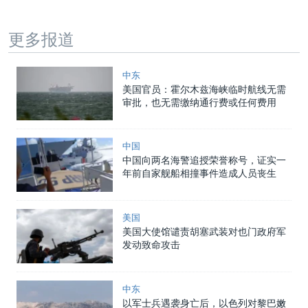
更多报道
中东
美国官员：霍尔木兹海峡临时航线无需
审批，也无需缴纳通行费或任何费用
中国
中国向两名海警追授荣誉称号，证实一
年前自家舰船相撞事件造成人员丧生
美国
美国大使馆谴责胡塞武装对也门政府军
发动致命攻击
中东
以军士兵遇袭身亡后，以色列对黎巴嫩