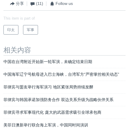
分享
(11)
Follow us
This item is part of
印太
军事
相关内容
中国在台湾附近开始新一轮军演，未确定结束日期
中国海军辽宁号航母进入巴士海峡，台湾军方“严密掌控相关动态”
菲律宾与盟友举行海军演习 地区紧张局势持续发酵
菲律宾与韩国承诺加强防务合作 双边关系升级为战略伙伴关系
菲律宾寻求军事现代化 庞大的武器需求吸引全球承包商
美菲日澳新举行联合海上军演，中国同时间演训