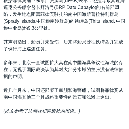
根据菲律宾渔业和水产资源局(BFAR)表示，碰撞导致其近海
巡逻公务船拿督卡拜洛号(BRP Datu Cabaylo)的右前部凹
陷，发生地点距离菲律宾驻扎的南中国海斯普拉特利群岛
(Spratly Islands,中国称南沙群岛)的铁峙岛(Thitu Island, 中国
称中业岛)约9.3公里处。
其声明指出，船员并未受伤，后来将船只驶往铁峙岛并完成
了例行海上巡逻任务。
多年来，北京一直试图扩大其在南中国海具争议性海域的存
在，无视于国际裁决认为其对大部分水域的主张没有法律依
据的声明。
近几个月来，中国还部署了军舰和海警船，试图将菲律宾从
南中国海其他三个具战略重要性的礁石和浅滩上逐出。
(
此文参考了法新社和路透社的报道。
)