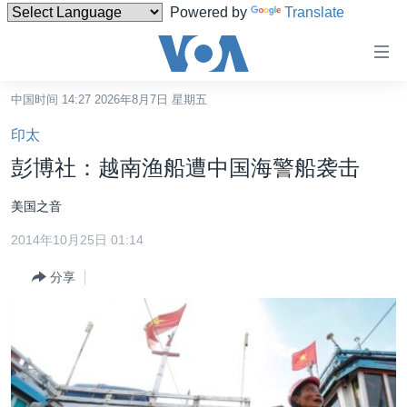
Powered by
Translate
无
障
碍
中国时间 14:27 2026年8月7日 星期五
主页
链
印太
接
美国
彭博社：越南渔船遭中国海警船袭击
跳
中国
转
美国之音
台湾
到
2014年10月25日 01:14
内
港澳
容
分享
国际
跳
转
分类新闻
最新国际新闻
到
美中关系
印太
经济·金融·贸易
导
航
热点专题
中东
人权·法律·宗教
跳