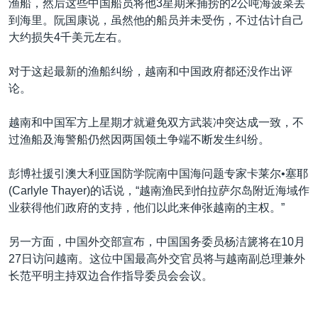
渔船，然后这些中国船员将他3星期来捕捞的2公吨海菠菜丢
到海里。阮国康说，虽然他的船员并未受伤，不过估计自己
大约损失4千美元左右。
对于这起最新的渔船纠纷，越南和中国政府都还没作出评
论。
越南和中国军方上星期才就避免双方武装冲突达成一致，不
过渔船及海警船仍然因两国领土争端不断发生纠纷。
彭博社援引澳大利亚国防学院南中国海问题专家卡莱尔•塞耶
(Carlyle Thayer)的话说，“越南渔民到怕拉萨尔岛附近海域作
业获得他们政府的支持，他们以此来伸张越南的主权。”
另一方面，中国外交部宣布，中国国务委员杨洁篪将在10月
27日访问越南。这位中国最高外交官员将与越南副总理兼外
长范平明主持双边合作指导委员会会议。