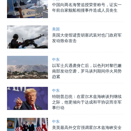
中国向两名海警追授荣誉称号，证实一
年前自家舰船相撞事件造成人员丧生
美国
美国大使馆谴责胡塞武装对也门政府军
发动致命攻击
中东
以军士兵遇袭身亡后，以色列对黎巴嫩
南部发动空袭，罗马谈判期间停火局势
趋紧
中东
特朗普总统：在霍尔木兹海峡谈判继续
之际，他更倾向于达成和平协议而非军
事行动
中东
美英最高外交官强调霍尔木兹海峡安全