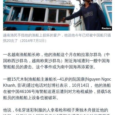
VOA视频
欧洲
科教·文娱·体健
白宫要闻
转
到
VOA今日焦点
非洲
军事
国会报道
检
中文广播
美洲
劳工
美中关系
索
全球议题
环境
美国建国250周年
关注我们
越南渔民手指他的渔船上损坏的窗户，他说他今年已经被中国船只骚
埃博拉疫情
扰20次了（2014年7月1日）
美国之音专访
一名越南渔船船长称，他的渔船这个月在帕拉塞尔群岛（中
重要讲话与声明
国称西沙群岛，越南称黄沙群岛）附近海域遭到一艘中国海
台海两岸关系
警船船员的袭击。这个事件或为南中国海再添紧张。
其他语言网站
南中国海争端
一艘15尺木制渔船船主兼船长--41岁的阮国康(Nguyen Ngoc
关注西藏
Khanh, 音译)通过电话对彭博社表示，10月14日， 他的渔船
在被中国46106号海警船追逐后遭到对方枪棍威胁，搭载5名
关注新疆
船员的渔船船上设备也被破坏。
GEN Z 看美国
他说，6名穿迷彩制服的人拿着枪和棍子乘独木舟接近他的