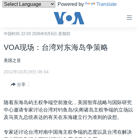
Powered by
Translate
无
障
碍
中国时间 22:03 2026年8月6日 星期四
主页
链
VOA现场：台湾对东海岛争策略
接
美国
跳
美国之音
中国
转
2012年10月19日 06:04
台湾
到
内
分享
港澳
容
国际
跳
随着东海岛屿主权争端空前激化，美国智库战略与国际研究
转
分类新闻
最新国际新闻
中心邀请专家讨论台湾对钓鱼岛/尖阁诸岛主权争端的立场以
到
及马英九总统表达的有关在东海建立行为准则的设想。
美中关系
印太
经济·金融·贸易
导
航
热点专题
中东
人权·法律·宗教
专家还讨论台湾对南中国海主权争端的态度以及台湾在解决
跳