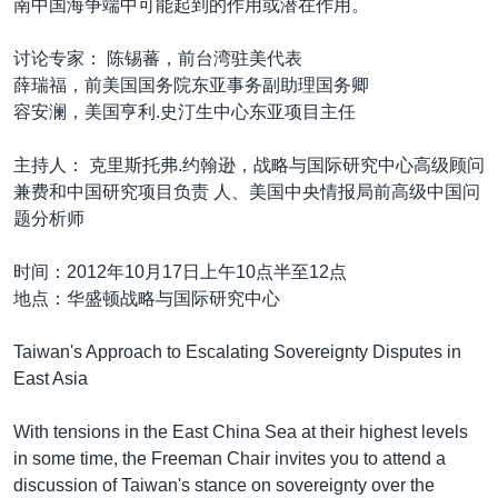
南中国海争端中可能起到的作用或潜在作用。
VOA视频
欧洲
科教·文娱·体健
白宫要闻
转
到
VOA今日焦点
非洲
军事
国会报道
讨论专家： 陈锡蕃，前台湾驻美代表
检
薛瑞福，前美国国务院东亚事务副助理国务卿
中文广播
美洲
劳工
美中关系
索
容安澜，美国亨利.史汀生中心东亚项目主任
全球议题
环境
美国建国250周年
关注我们
主持人： 克里斯托弗.约翰逊，战略与国际研究中心高级顾问
埃博拉疫情
兼费和中国研究项目负责 人、美国中央情报局前高级中国问
美国之音专访
题分析师
重要讲话与声明
时间：2012年10月17日上午10点半至12点
台海两岸关系
地点：华盛顿战略与国际研究中心
其他语言网站
南中国海争端
Taiwan's Approach to Escalating Sovereignty Disputes in
关注西藏
East Asia
关注新疆
With tensions in the East China Sea at their highest levels
GEN Z 看美国
in some time, the Freeman Chair invites you to attend a
discussion of Taiwan's stance on sovereignty over the