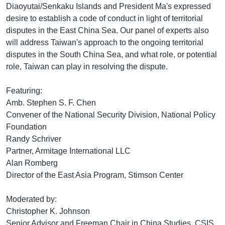
Diaoyutai/Senkaku Islands and President Ma's expressed
desire to establish a code of conduct in light of territorial
disputes in the East China Sea. Our panel of experts also
will address Taiwan's approach to the ongoing territorial
disputes in the South China Sea, and what role, or potential
role, Taiwan can play in resolving the dispute.
Featuring:
Amb. Stephen S. F. Chen
Convener of the National Security Division, National Policy
Foundation
Randy Schriver
Partner, Armitage International LLC
Alan Romberg
Director of the East Asia Program, Stimson Center
Moderated by:
Christopher K. Johnson
Senior Advisor and Freeman Chair in China Studies, CSIS