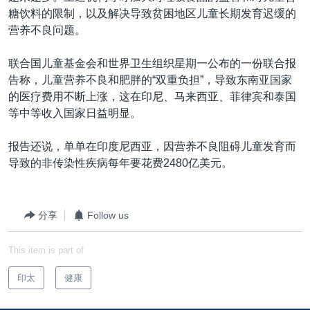
VOA视频
欧洲
科教·文娱·体健
白宫要闻
转
糖饮料的限制，以及解决导致贫困地区儿童长期发育迟缓的
到
VOA今日焦点
营养不良问题。
非洲
军事
国会报道
检
中文广播
美洲
劳工
美中关系
索
联合国儿童基金会和世界卫生组织星期一公布的一份联合报
告称，儿童营养不良和肥胖的“双重负担”，导致东南亚国家
全球议题
环境
美国建国250周年
关注我们
的医疗费用不断上涨，这在印尼、马来西亚、菲律宾和泰国
埃博拉疫情
等中等收入国家日益明显。
美国之音专访
报告还说，单单在印度尼西亚，因营养不良阻碍儿童发育而
重要讲话与声明
导致的非传染性疾病每年要花费2480亿美元。
台海两岸关系
其他语言网站
南中国海争端
分享
Follow us
关注西藏
This item is part of
关注新疆
印太
健康
GEN Z 看美国