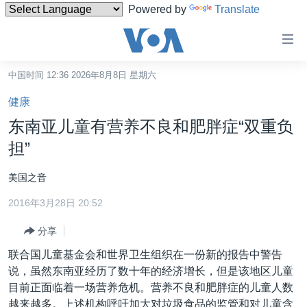
Powered by
Translate
无
障
碍
中国时间 12:36 2026年8月8日 星期六
主页
链
健康
接
美国
东南亚儿童有营养不良和肥胖症“双重负
跳
中国
担”
转
台湾
到
美国之音
内
港澳
容
2016年3月28日 20:52
国际
跳
分享
转
分类新闻
最新国际新闻
到
联合国儿童基金会和世界卫生组织在一份新的报告中警告
美中关系
印太
经济·金融·贸易
导
说，虽然东南亚经历了数十年的经济增长，但是该地区儿童
航
热点专题
目前正面临着一场营养危机。营养不良和肥胖症的儿童人数
中东
人权·法律·宗教
跳
越来越多。上述机构呼吁加大对垃圾食品的监管和对儿童含