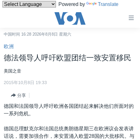
Powered by
Translate
无
障
碍
中国时间 16:28 2026年8月8日 星期六
主页
链
欧洲
接
美国
德法领导人呼吁欧盟团结一致安置移民
跳
中国
转
美国之音
台湾
到
2015年10月8日 19:33
内
港澳
容
分享
国际
跳
德国和法国领导人呼吁欧洲各国团结起来解决他们所面对的
转
分类新闻
最新国际新闻
一系列危机。
到
美中关系
印太
经济·金融·贸易
导
德国总理默克尔和法国总统奥朗德星期三在欧洲议会发表讲
航
热点专题
中东
人权·法律·宗教
话说，需要加强合作，来安置涌入欧盟28国的大批移民。与
跳