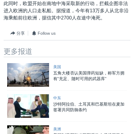
VOA视频
欧洲
科教·文娱·体健
白宫要闻
此同时，欧盟开始在南地中海采取新的行动，拦截企图非法
转
进入欧洲的人口走私船。据报道，今年有13万多人从北非沿
到
VOA今日焦点
非洲
军事
国会报道
海乘船前往欧洲，据信其中2700人在途中淹死。
检
中文广播
美洲
劳工
美中关系
索
分享
Follow us
全球议题
环境
美国建国250周年
关注我们
埃博拉疫情
更多报道
美国之音专访
重要讲话与声明
美国
五角大楼否认美国弹药短缺，称军方拥
台海两岸关系
有“充足、随时可用的武器库”
其他语言网站
南中国海争端
中东
关注西藏
沙特阿拉伯、土耳其和巴基斯坦在麦加
签署共同防御条约
关注新疆
GEN Z 看美国
美洲