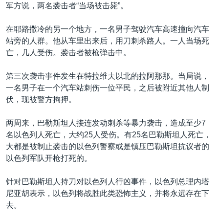
VOA视频
欧洲
科教·文娱·体健
白宫要闻
军方说，两名袭击者“当场被击毙”。
转
到
VOA今日焦点
非洲
军事
国会报道
在耶路撒冷的另一个地方，一名男子驾驶汽车高速撞向汽车
检
中文广播
美洲
劳工
美中关系
站旁的人群。他从车里出来后，用刀刺杀路人。一人当场死
索
亡，几人受伤。袭击者被枪弹击中。
全球议题
环境
美国建国250周年
关注我们
埃博拉疫情
第三次袭击事件发生在特拉维夫以北的拉阿那那。当局说，
一名男子在一个汽车站刺伤一位平民，之后被附近其他人制
美国之音专访
伏，现被警方拘押。
重要讲话与声明
两周来，巴勒斯坦人接连发动刺杀等暴力袭击，造成至少7
台海两岸关系
其他语言网站
名以色列人死亡，大约25人受伤。有25名巴勒斯坦人死亡，
南中国海争端
大都是被制止袭击的以色列警察或是镇压巴勒斯坦抗议者的
以色列军队开枪打死的。
关注西藏
关注新疆
针对巴勒斯坦人持刀对以色列人行凶事件，以色列总理内塔
尼亚胡表示，以色列将战胜此类恐怖主义，并将永远存在下
GEN Z 看美国
去。