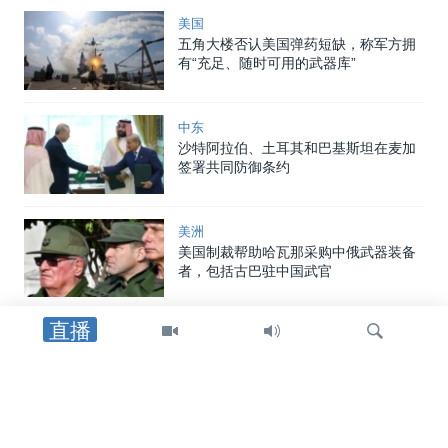
美国
五角大楼否认美国弹药短缺，称军方拥
有“充足、随时可用的武器库”
中东
沙特阿拉伯、土耳其和巴基斯坦在麦加
签署共同防御条约
美洲
美国制裁帮助哈瓦那采购中俄武器装备
者，包括古巴驻中国武官
直播
中东
特朗普总统：重开霍尔木兹海峡的协议
可能“很快”达成
检
中东