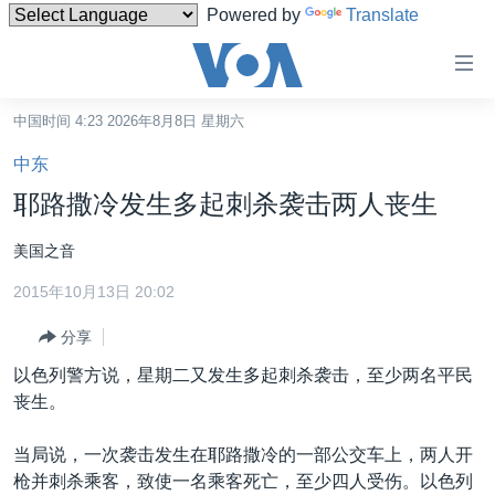
Powered by
Translate
无
障
碍
中国时间 4:23 2026年8月8日 星期六
主页
链
中东
接
美国
耶路撒冷发生多起刺杀袭击两人丧生
跳
中国
转
美国之音
台湾
到
2015年10月13日 20:02
内
港澳
容
分享
国际
跳
以色列警方说，星期二又发生多起刺杀袭击，至少两名平民
转
分类新闻
最新国际新闻
丧生。
到
美中关系
印太
经济·金融·贸易
导
当局说，一次袭击发生在耶路撒冷的一部公交车上，两人开
航
热点专题
中东
人权·法律·宗教
枪并刺杀乘客，致使一名乘客死亡，至少四人受伤。以色列
跳