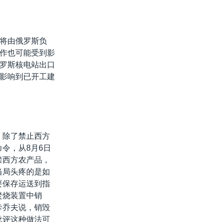
将由俄罗斯负
作也可能受到影
罗斯核电站出口
影响到已开工建
。除了禁止西方
令，从8月6日
禁西方农产品，
当局头疼的是如
要保存运送到指
焚烧装置中销
卡乔夫说，销毁
批评这种做法可