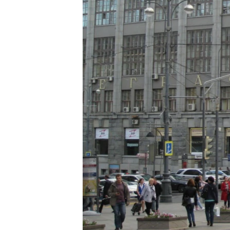
转
VOA今日焦点
非洲
军事
国会报道
到
检
中文广播
美洲
劳工
美中关系
索
全球议题
环境
美国建国250周年
埃博拉疫情
美国之音专访
重要讲话与声明
台海两岸关系
南中国海争端
关注西藏
关注新疆
GEN Z 看美国