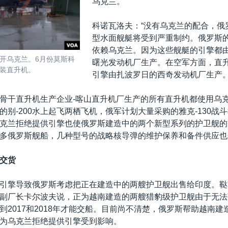
乌克兰。
科诺瓦洛夫：“没有乌克兰的配合，俄
型水面舰艇将受到严重制约。俄罗斯
依赖乌克兰。因为这些舰艇的引擎都
开乌克兰。6月份莫斯科
曙光发动机厂生产。在空军方面，直
装直升机。
引擎由扎波罗日的西奇发动机厂生产。
骨干直升机生产企业-喀山直升机厂生产的所有直升机都使用乌
的别-200水上起飞两栖飞机，俄军计划大量采购的雅克-130战
克兰拒绝提供引擎也使俄罗斯建造中的两个新型系列的护卫舰的
多俄罗斯舰船，几种型号的战略核导弹的维护保养和备件供应也
交货
引擎导致俄罗斯考虑把正在建造中的两艘护卫舰出售给印度。鞑
副厂长卡尔波夫说，正为越南建造的两艘猎豹级护卫舰由于无法
到2017和2018年才能交船。目前尚不清楚，俄罗斯帮助越南建
为乌克兰拒绝提供引擎受到影响。