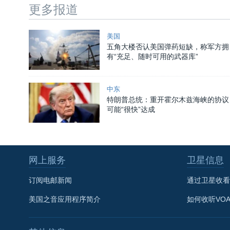
更多报道
美国
五角大楼否认美国弹药短缺，称军方拥
有“充足、随时可用的武器库”
中东
特朗普总统：重开霍尔木兹海峡的协议
可能“很快”达成
网上服务
卫星信息
订阅电邮新闻
通过卫星收看
美国之音应用程序简介
如何收听VO