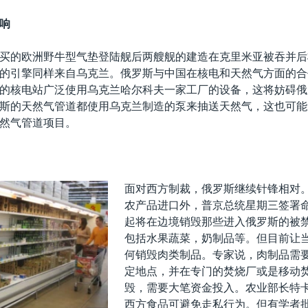
响
买的欧洲野牛型气垫登陆舰后两艘舰的建造在克里米亚被吞并后
的引擎同样来自乌克兰。俄罗斯与中国在核电和天然气方面的合
的核电站广泛使用乌克兰哈尔科夫一家工厂的设备，这将妨碍俄
斯的天然气管道都使用乌克兰制造的泵来抽送天然气，这也可能
然气管道项目。
面对西方制裁，俄罗斯继续针锋相对
农产品进口外，普京总统星期三签署命
起将在边境销毁那些进入俄罗斯的被
包括水果蔬菜，奶制品等。但目前让
何销毁肉类制品。专家说，肉制品需
定地点，并在专门的焚烧厂或是移动
毁，需要大笔资金投入。农业部长特
西方食品可避免走私行为。但有学者