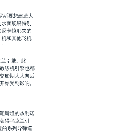
罗斯要想建造大
的水面舰艇特别
由尼卡拉耶夫的
升机和其他飞机
”
克兰引擎。此
斗教练机引擎也都
交船期大大向后
开始受到影响。
靼斯坦的杰利诺
获得乌克兰引
造的系列导弹巡