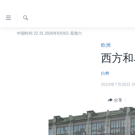
无
障
碍
检
中国时间 22:31 2026年8月8日 星期六
主页
索
链
欧洲
美国
接
西方和
中国
跳
转
台湾
白桦
到
港澳
内
2015年7月30日 20
容
国际
跳
分类新闻
分享
最新国际新闻
转
到
美中关系
印太
经济·金融·贸易
导
热点专题
中东
人权·法律·宗教
航
跳
VOA视频
欧洲
科教·文娱·体健
白宫要闻