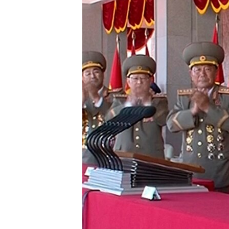
转
VOA今日焦点
非洲
军事
国会报道
到
检
中文广播
美洲
劳工
美中关系
索
全球议题
环境
美国建国250周年
埃博拉疫情
美国之音专访
重要讲话与声明
台海两岸关系
南中国海争端
关注西藏
关注新疆
GEN Z 看美国