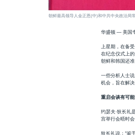
朝鲜最高领导人金正恩(中)和中共中央政治局常委
华盛顿 —
美国
上星期，在备受
在纪念仪式上的
朝鲜和韩国还准
一些分析人士说
机会，旨在解决
重启会谈有可能
约瑟夫·狄长礼
宫举行会晤时会
狄长礼说：“鉴