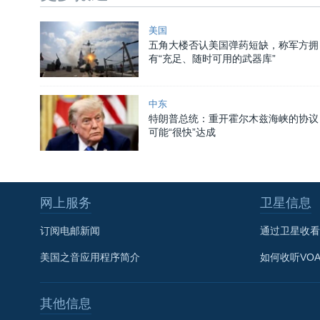
美国
五角大楼否认美国弹药短缺，称军方拥
有“充足、随时可用的武器库”
中东
特朗普总统：重开霍尔木兹海峡的协议
可能“很快”达成
网上服务
卫星信息
订阅电邮新闻
通过卫星收看
美国之音应用程序简介
如何收听VO
其他信息