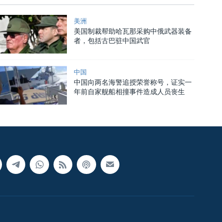
美洲
美国制裁帮助哈瓦那采购中俄武器装备
者，包括古巴驻中国武官
中国
中国向两名海警追授荣誉称号，证实一
年前自家舰船相撞事件造成人员丧生