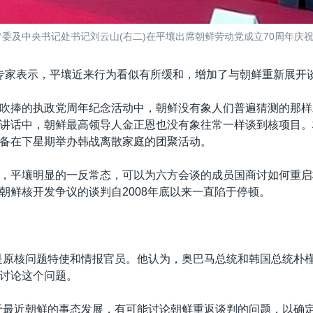
及中央书记处书记刘云山(右二)在平壤出席朝鲜劳动党成立70周年庆祝活动。
专家表示，平壤近来行为看似有所缓和，增加了与朝鲜重新展开
吹捧的执政党周年纪念活动中，朝鲜没有象人们普遍猜测的那样
讲话中，朝鲜最高领导人金正恩也没有象往常一样谈到核项目。
备在下星期举办韩战离散家庭的团聚活动。
，平壤明显的一反常态，可以为六方会谈的成员国商讨如何重启
朝鲜核开发争议的谈判自2008年底以来一直陷于停顿。
是原核问题特使和情报官员。他认为，奥巴马总统和韩国总统朴
讨论这个问题。
于最近朝鲜的事态发展，有可能讨论朝鲜重返谈判的问题，以确