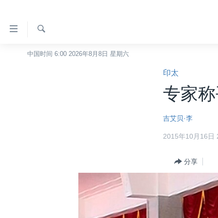
无
障
碍
检
中国时间 6:00 2026年8月8日 星期六
主页
索
链
印太
美国
接
专家称
中国
跳
转
台湾
吉艾贝·李
到
港澳
内
2015年10月16日 2
容
国际
跳
分类新闻
分享
最新国际新闻
转
到
美中关系
印太
经济·金融·贸易
导
热点专题
中东
人权·法律·宗教
航
跳
VOA视频
欧洲
科教·文娱·体健
白宫要闻