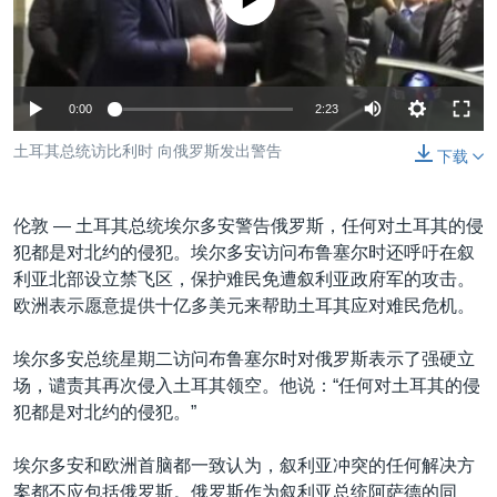
没有媒体可用资源
VOA视频
欧洲
科教·文娱·体健
白宫要闻
转
到
VOA今日焦点
非洲
军事
国会报道
检
中文广播
美洲
劳工
美中关系
索
0:00
2:23
全球议题
环境
美国建国250周年
关注我们
土耳其总统访比利时 向俄罗斯发出警告
下载
埃博拉疫情
美国之音专访
伦敦 —
土耳其总统埃尔多安警告俄罗斯，任何对土耳其的侵
重要讲话与声明
犯都是对北约的侵犯。埃尔多安访问布鲁塞尔时还呼吁在叙
利亚北部设立禁飞区，保护难民免遭叙利亚政府军的攻击。
台海两岸关系
其他语言网站
欧洲表示愿意提供十亿多美元来帮助土耳其应对难民危机。
南中国海争端
埃尔多安总统星期二访问布鲁塞尔时对俄罗斯表示了强硬立
关注西藏
场，谴责其再次侵入土耳其领空。他说：“任何对土耳其的侵
关注新疆
犯都是对北约的侵犯。”
GEN Z 看美国
埃尔多安和欧洲首脑都一致认为，叙利亚冲突的任何解决方
案都不应包括俄罗斯。俄罗斯作为叙利亚总统阿萨德的同