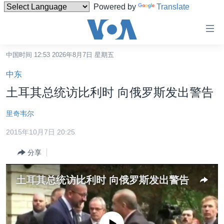
Powered by
Translate
无
障
碍
中国时间 12:53 2026年8月7日 星期五
主页
链
中东
接
美国
土耳其总统访比利时 向俄罗斯发出警告
跳
中国
转
里奇韦尔
台湾
到
2015年10月7日 20:25
内
港澳
容
分享
国际
跳
转
分类新闻
最新国际新闻
土耳其总统访比利时 向俄罗斯发出警告
到
美中关系
印太
经济·金融·贸易
导
航
热点专题
中东
人权·法律·宗教
跳