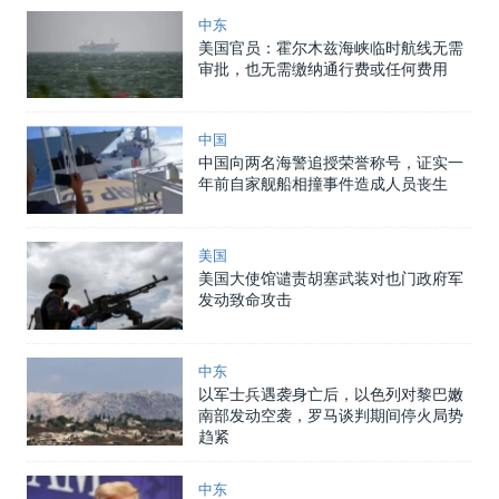
中东
美国官员：霍尔木兹海峡临时航线无需
审批，也无需缴纳通行费或任何费用
中国
中国向两名海警追授荣誉称号，证实一
年前自家舰船相撞事件造成人员丧生
美国
美国大使馆谴责胡塞武装对也门政府军
发动致命攻击
中东
以军士兵遇袭身亡后，以色列对黎巴嫩
南部发动空袭，罗马谈判期间停火局势
趋紧
中东