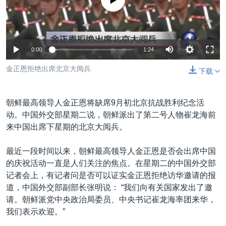
没有媒体可用资源
VOA视频
欧洲
科教·文娱·体健
白宫要闻
转
到
VOA今日焦点
非洲
军事
国会报道
检
中文广播
美洲
劳工
美中关系
索
0:00
1:24
全球议题
环境
美国建国250周年
关注我们
金正恩拒绝出席北京大阅兵
下载
埃博拉疫情
美国之音专访
朝鲜最高领导人金正恩将缺席9月初北京抗战胜利纪念活
重要讲话与声明
动。中国外交部星期二说，朝鲜派出了第二号人物崔龙海前
来中国出席下星期的北京大阅兵。
台海两岸关系
其他语言网站
南中国海争端
最近一段时间以来，朝鲜最高领导人金正恩是否会出席中国
的庆祝活动一直是人们关注的焦点。在星期二的中国外交部
关注西藏
记者会上，有记者问是否可以证实金正恩拒绝访华邀请的报
关注新疆
道，中国外交部副部长张明说： “我们向有关国家发出了邀
请。朝鲜派党中央政治局委员、中央书记崔龙海率团来华，
GEN Z 看美国
我们表示欢迎。”