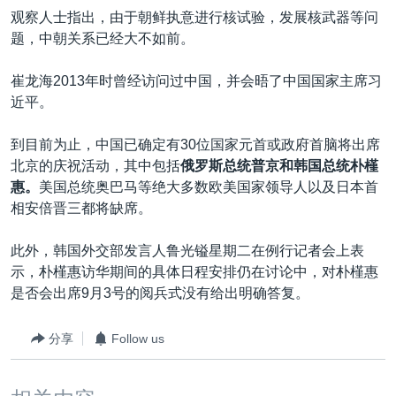
观察人士指出，由于朝鲜执意进行核试验，发展核武器等问
题，中朝关系已经大不如前。
崔龙海2013年时曾经访问过中国，并会晤了中国国家主席习
近平。
到目前为止，中国已确定有30位国家元首或政府首脑将出席
北京的庆祝活动，其中包括
俄罗斯总统普京和韩国总统朴槿
惠。
美国总统奥巴马等绝大多数欧美国家领导人以及日本首
相安倍晋三都将缺席。
此外，韩国外交部发言人鲁光镒星期二在例行记者会上表
示，朴槿惠访华期间的具体日程安排仍在讨论中，对朴槿惠
是否会出席9月3号的阅兵式没有给出明确答复。
分享
Follow us