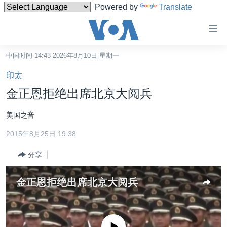
Powered by
Translate
无
障
碍
中国时间 14:43 2026年8月10日 星期一
主页
链
印太
接
美国
金正恩拒绝出席北京大阅兵
跳
中国
转
美国之音
台湾
到
2015年8月25日 19:38
内
港澳
容
分享
国际
跳
转
分类新闻
最新国际新闻
金正恩拒绝出席北京大阅兵
到
美中关系
印太
经济·金融·贸易
导
航
热点专题
中东
人权·法律·宗教
跳