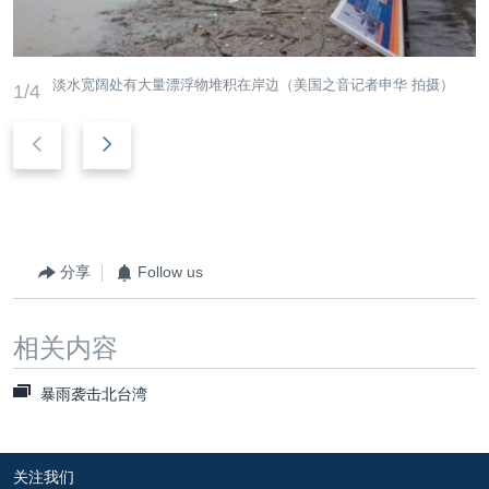
淡水宽阔处有大量漂浮物堆积在岸边（美国之音记者申华 拍摄）
1/4
后
前
退
进
分享
Follow us
相关内容
暴雨袭击北台湾
关注我们