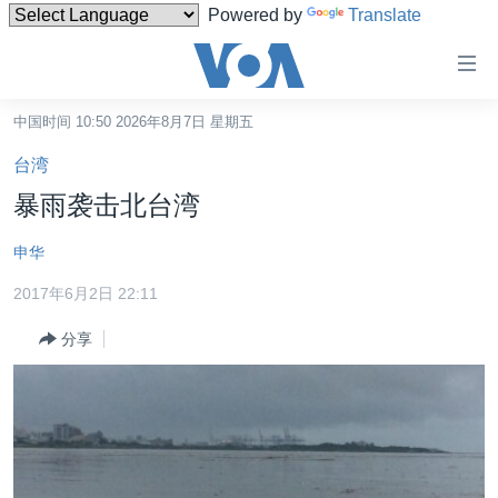
Powered by
Translate
无
障
碍
中国时间 10:50 2026年8月7日 星期五
主页
链
台湾
接
美国
暴雨袭击北台湾
跳
中国
转
申华
台湾
到
2017年6月2日 22:11
内
港澳
容
分享
国际
跳
转
分类新闻
最新国际新闻
到
美中关系
印太
经济·金融·贸易
导
航
热点专题
中东
人权·法律·宗教
跳