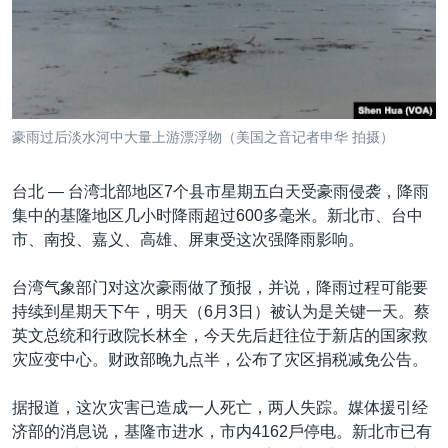
VOA视频
欧洲
科教·文娱·体健
白宫要闻
转
到
VOA今日焦点
非洲
军事
国会报道
检
中文广播
美洲
劳工
美中关系
索
全球议题
环境
美国建国250周年
关注我们
豪雨过后淡水河中大量上游漂浮物（美国之音记者申华 拍摄）
埃博拉疫情
美国之音专访
台北 —
台湾北部地区7个县市星期五白天受豪雨侵袭，降雨
集中的基隆地区几小时降雨超过600多毫米。新北市、台中
重要讲话与声明
市、南投、嘉义、高雄、屏東受这次强降雨影响。
台海两岸关系
其他语言网站
台湾气象部门对这次豪雨做了预报，并说，降雨过程可能要
南中国海争端
持续到星期天下午，明天（6月3日）被认为是关键一天。蔡
关注西藏
英文总统和行政院长林全，今天先后赶往位于新店的国家救
灾应变中心。财政部晚九点半，公布了灾区捐税减免公告。
关注新疆
GEN Z 看美国
据报道，这次灾害已造成一人死亡，两人失踪。媒体援引经
济部的消息说，基隆市进水，市内4162戶停电。新北市已有