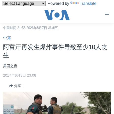
Powered by
Translate
无
障
碍
中国时间 21:53 2026年8月7日 星期五
主页
链
中东
接
美国
阿富汗再发生爆炸事件导致至少10人丧
跳
中国
生
转
台湾
到
美国之音
内
港澳
容
2017年6月3日 23:08
国际
跳
分享
转
分类新闻
最新国际新闻
到
美中关系
印太
经济·金融·贸易
导
航
热点专题
中东
人权·法律·宗教
跳