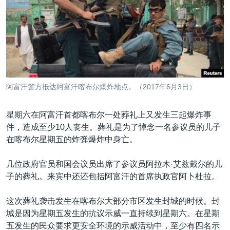
VOA视频
欧洲
科教·文娱·体健
白宫要闻
转
到
VOA今日焦点
非洲
军事
国会报道
检
中文广播
美洲
劳工
美中关系
索
全球议题
环境
美国建国250周年
关注我们
埃博拉疫情
阿富汗警方抵达阿富汗喀布尔爆炸地点。（2017年6月3日）
美国之音专访
星期六在阿富汗首都喀布尔一处葬礼上又发生三起爆炸事
重要讲话与声明
件，造成至少10人丧生。葬礼是为了悼念一名参议员的儿子
台海两岸关系
其他语言网站
在喀布尔星期五的炸弹爆炸中身亡。
南中国海争端
几位政府官员和国会议员出席了参议员阿拉木·艾兹戴尔的儿
关注西藏
子的葬礼。来宾中还还包括阿富汗的首席执政官阿卜杜拉。
关注新疆
这次葬礼袭击发生在喀布尔大部分市区发生封城的时候。封
GEN Z 看美国
城是因为星期五发生的抗议示威一直持续到星期六。在星期
五发生的民众要求更安全环境的示威活动中，至少有四名示