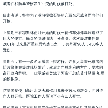
威者在和防暴警察发生冲突的时候被打死。
目击者说，警察为了驱散投掷石块的几百名示威者而向他们
开枪。
上星期三在穆斯林斋月开始的时候一辆卡车炸弹爆炸造成了
巨大的伤亡。民众的愤怒情绪十分高涨。这次爆炸事件是
2001年以来最严重的恐怖袭击之一，共炸死90人，450多人
受伤。
星期五，有一千多名示威者上街游行。许多人举着死难者的
照片聚集在爆炸现场附近，然后走向总统府的方向，要求阿
富汗政府辞职。一些示威者焚烧了阿富汗总统艾什勒佛·加尼
的模拟像。
防暴警察使用高压水龙头和催泪弹来驱散示威群众，同时也
向人群开枪。医院工作人员说至少有四人死亡。
目前没有人宣布对星期三的卡车炸弹袭击事件以及最近的这