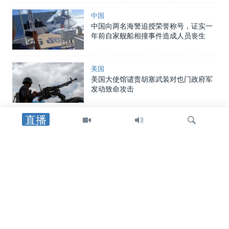
中国
中国向两名海警追授荣誉称号，证实一
年前自家舰船相撞事件造成人员丧生
美国
美国大使馆谴责胡塞武装对也门政府军
发动致命攻击
直播
中东
以军士兵遇袭身亡后，以色列对黎巴嫩
南部发动空袭，罗马谈判期间停火局势
趋紧
检
中东
索
特朗普总统：在霍尔木兹海峡谈判继续
之际，他更倾向于达成和平协议而非军
事行动