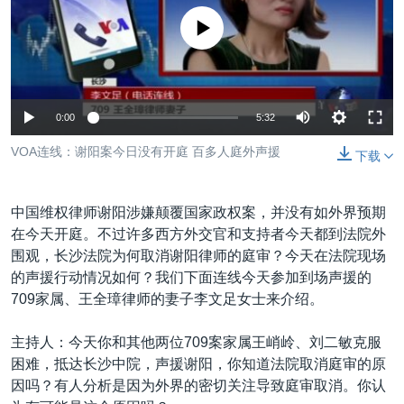
VOA视频
欧洲
科教·文娱·体健
白宫要闻
转
没有媒体可用资源
到
VOA今日焦点
非洲
军事
国会报道
检
中文广播
美洲
劳工
美中关系
索
全球议题
环境
美国建国250周年
关注我们
0:00
5:32
埃博拉疫情
VOA连线：谢阳案今日没有开庭 百多人庭外声援
下载
美国之音专访
重要讲话与声明
中国维权律师谢阳涉嫌颠覆国家政权案，并没有如外界预期
台海两岸关系
在今天开庭。不过许多西方外交官和支持者今天都到法院外
其他语言网站
围观，长沙法院为何取消谢阳律师的庭审？今天在法院现场
南中国海争端
的声援行动情况如何？我们下面连线今天参加到场声援的
关注西藏
709家属、王全璋律师的妻子李文足女士来介绍。
关注新疆
主持人：今天你和其他两位709案家属王峭岭、刘二敏克服
GEN Z 看美国
困难，抵达长沙中院，声援谢阳，你知道法院取消庭审的原
因吗？有人分析是因为外界的密切关注导致庭审取消。你认