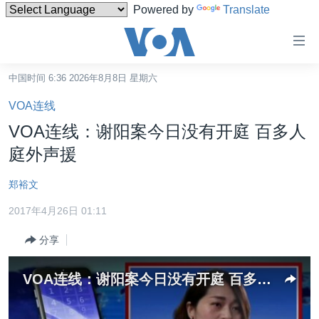
Powered by
Translate
无
障
碍
中国时间 6:36 2026年8月8日 星期六
主页
链
VOA连线
接
美国
VOA连线：谢阳案今日没有开庭 百多人
跳
中国
庭外声援
转
台湾
到
郑裕文
内
港澳
容
2017年4月26日 01:11
国际
跳
分享
转
分类新闻
最新国际新闻
到
美中关系
印太
经济·金融·贸易
导
VOA连线：谢阳案今日没有开庭 百多人庭外声援
航
热点专题
中东
人权·法律·宗教
跳