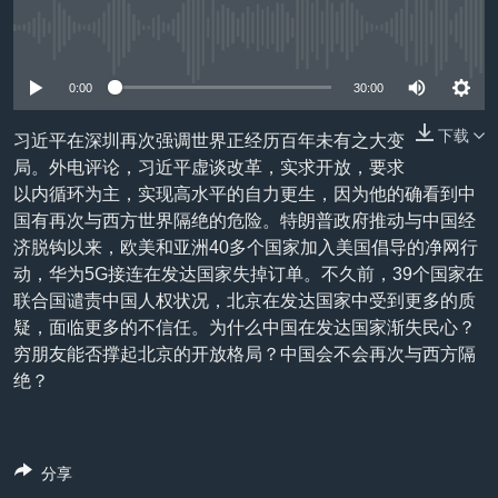
VOA视频
欧洲
科教·文娱·体健
白宫要闻
转
到
没有媒体可用资源
VOA今日焦点
非洲
军事
国会报道
检
中文广播
美洲
劳工
美中关系
0:00
30:00
索
全球议题
环境
美国建国250周年
下载
习近平在深圳再次强调世界正经历百年未有之大变
关注我们
局。外电评论，习近平虚谈改革，实求开放，要求
埃博拉疫情
以内循环为主，实现高水平的自力更生，因为他的确看到中
美国之音专访
国有再次与西方世界隔绝的危险。特朗普政府推动与中国经
济脱钩以来，欧美和亚洲40多个国家加入美国倡导的净网行
重要讲话与声明
动，华为5G接连在发达国家失掉订单。不久前，39个国家在
台海两岸关系
其他语言网站
联合国谴责中国人权状况，北京在发达国家中受到更多的质
疑，面临更多的不信任。为什么中国在发达国家渐失民心？
南中国海争端
穷朋友能否撑起北京的开放格局？中国会不会再次与西方隔
关注西藏
绝？
关注新疆
GEN Z 看美国
分享