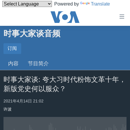
Powered by
Translate
无
障
碍
时事大家谈音频
主页
链
接
美国
订阅
订阅
跳
中国
内容
节目简介
转
Spotify
台湾
到
时事大家谈: 夸大习时代粉饰文革十年，
内
港澳
订阅
容
新版党史何以服众？
国际
跳
转
分类新闻
最新国际新闻
2021年4月14日 21:02
到
许波
美中关系
印太
经济·金融·贸易
导
航
热点专题
中东
人权·法律·宗教
跳