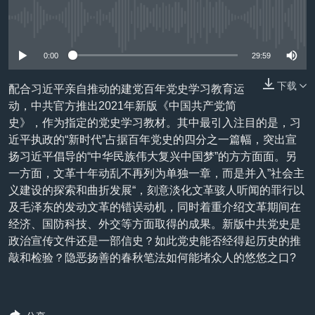
VOA视频
欧洲
科教·文娱·体健
白宫要闻
转
到
没有媒体可用资源
VOA今日焦点
非洲
军事
国会报道
检
中文广播
美洲
劳工
美中关系
0:00
29:59
索
全球议题
环境
美国建国250周年
下载
配合习近平亲自推动的建党百年党史学习教育运
关注我们
动，中共官方推出2021年新版《中国共产党简
埃博拉疫情
史》，作为指定的党史学习教材。其中最引入注目的是，习
美国之音专访
近平执政的“新时代”占据百年党史的四分之一篇幅，突出宣
扬习近平倡导的“中华民族伟大复兴中国梦”的方方面面。另
重要讲话与声明
一方面，文革十年动乱不再列为单独一章，而是并入”社会主
台海两岸关系
其他语言网站
义建设的探索和曲折发展“，刻意淡化文革骇人听闻的罪行以
及毛泽东的发动文革的错误动机，同时着重介绍文革期间在
南中国海争端
经济、国防科技、外交等方面取得的成果。新版中共党史是
关注西藏
政治宣传文件还是一部信史？如此党史能否经得起历史的推
敲和检验？隐恶扬善的春秋笔法如何能堵众人的悠悠之口?
关注新疆
GEN Z 看美国