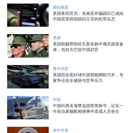
国会报道
美国务院官员：东南亚诈骗园区已成由
中国背景跨国组织主导的犯罪生态
美洲
美国制裁帮助哈瓦那采购中俄武器装备
者，包括古巴驻中国武官
美中经贸
美国拟全面封堵中国智能网联汽车，专
家争论安全威胁与竞争压力
中国
中国向两名海警追授荣誉称号，证实一
年前自家舰船相撞事件造成人员丧生
美中关系