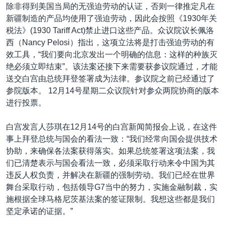
除非得到美国当局的无强迫劳动的认证，否则一律推定凡在
新疆制造的产品均使用了强迫劳动，因此会按照《1930年关
税法》(1930 Tariff Act)禁止进口这些产品。众议院议长佩洛
西（Nancy Pelosi）指出，这项立法将是打击强迫劳动的有
效工具，“我们要向北京发出一个明确的信息：这样的种族灭
绝必须立即结束”。该法案还接下来需要获参议院通过，才能
送交白宫由总统拜登签署成为法律。参议院之前已经通过了
参院版本。 12月14号星期二众议院针对参众两院协商的版本
进行投票。
白宫发言人莎琪在12月14号的白宫新闻简报会上说，在这件
事上拜登总统与国会的看法一致：“我们经常向国会提供技术
协助，来确保各法案获得落实。如果总统签署这项法案，我
们已清楚表示与国会看法一致，必须采取行动来令中国为其
违反人权负责，并解决在新疆的强制劳动。我们已经在世界
舞台采取行动，包括领导G7当中的努力，实施金融制裁，实
施根据全球马格尼茨基法案的签证限制。我想这些都是我们
坚定承诺的证据。”