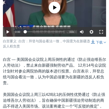
VOA视频
欧洲
科教·文娱·体健
白宫要闻
转
没有媒体可用资源
到
VOA今日焦点
非洲
军事
国会报道
检
中文广播
美洲
劳工
美中关系
索
全球议题
环境
美国建国250周年
关注我们
0:00
3:01
埃博拉疫情
白宫要义: 白宫：拜登与国会看法一致，中国需为在新疆违
下载
美国之音专访
反人权负责
重要讲话与声明
白宫 —
美国国会众议院上周压倒性的通过《防止强迫维吾尔
台海两岸关系
人劳动法》，禁止来自新疆强制劳动产品。 12月14号众议院
其他语言网站
计划针对参众两院协商的版本进行投票。白宫表示，拜登总
南中国海争端
统与国会看法一致，认为中国必须要为在新疆的违反人权负
关注西藏
责。
关注新疆
美国国会众议院上周三以428比1的压倒性优势通过《防止强
GEN Z 看美国
迫维吾尔人劳动法》，旨在确保中国新疆强迫劳动制造的商
品不得进入美国市场。该法案将建立一个“可反驳的推定”，