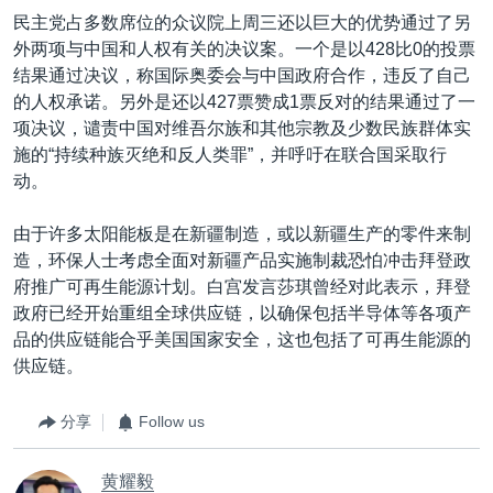
民主党占多数席位的众议院上周三还以巨大的优势通过了另
外两项与中国和人权有关的决议案。一个是以428比0的投票
结果通过决议，称国际奥委会与中国政府合作，违反了自己
的人权承诺。另外是还以427票赞成1票反对的结果通过了一
项决议，谴责中国对维吾尔族和其他宗教及少数民族群体实
施的“持续种族灭绝和反人类罪”，并呼吁在联合国采取行
动。
由于许多太阳能板是在新疆制造，或以新疆生产的零件来制
造，环保人士考虑全面对新疆产品实施制裁恐怕冲击拜登政
府推广可再生能源计划。白宫发言莎琪曾经对此表示，拜登
政府已经开始重组全球供应链，以确保包括半导体等各项产
品的供应链能合乎美国国家安全，这也包括了可再生能源的
供应链。
分享
Follow us
黄耀毅