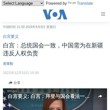
Powered by
Translate
无
障
碍
中国时间 21:59 2026年8月9日 星期日
主页
链
白宫要义
接
美国
白宫：总统国会一致，中国需为在新疆
跳
中国
违反人权负责
转
台湾
到
黄耀毅
内
港澳
容
2021年12月15日 10:30
国际
跳
分享
转
分类新闻
最新国际新闻
到
美中关系
印太
经济·金融·贸易
导
白宫要义: 白宫：拜登与国会看法一致，中国需为在新疆违反人权负责
航
热点专题
中东
人权·法律·宗教
跳