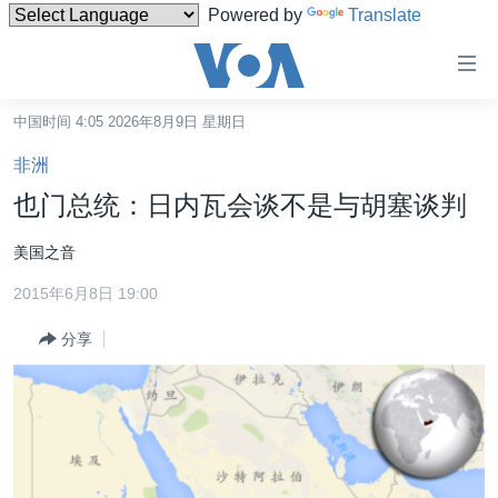
Powered by
Translate
无
障
碍
中国时间 4:05 2026年8月9日 星期日
主页
链
非洲
接
美国
也门总统：日内瓦会谈不是与胡塞谈判
跳
中国
转
美国之音
台湾
到
2015年6月8日 19:00
内
港澳
容
分享
国际
跳
转
分类新闻
最新国际新闻
到
美中关系
印太
经济·金融·贸易
导
航
热点专题
中东
人权·法律·宗教
跳