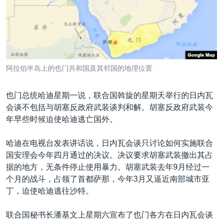
VOA视频
欧洲
科教·文娱·体健
白宫要闻
转
到
VOA今日焦点
非洲
军事
国会报道
检
中文广播
美洲
劳工
美中关系
索
全球议题
环境
美国建国250周年
关注我们
阿拉伯半岛上的也门共和国及其邻国的地理位置
埃博拉疫情
美国之音专访
也门总统哈迪星期一说，联合国斡旋的星期天举行的日内瓦
会谈不包括与胡塞反政府武装谈判和解。胡塞反政府武装今
重要讲话与声明
年早些时候迫使哈迪逃亡国外。
台海两岸关系
其他语言网站
哈迪在电视台发表讲话说，日内瓦会谈只讨论如何实施联合
南中国海争端
国安理会今年四月通过的决议。决议要求胡塞武装撤出其占
关注西藏
据的地方，无条件停止使用暴力。胡塞武装去年9月经过一
个月的战斗，占领了首都萨那，今年3月又逼近南部城市亚
关注新疆
丁，迫使哈迪逃往沙特。
GEN Z 看美国
联合国秘书长潘基文上星期六宣布了也门各方在日内瓦会谈