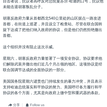
目击者说，抗议者高呼反对总统曼苏尔·哈迪的口号，抗议他
未能击退胡塞叛乱分子。
胡塞反政府力量从首都西北540公里处的山区据点一路攻进
首都，在街道上巡逻，并且设立了检查站。尽管在联合国斡
旋下达成了把他们纳入政府的协议，但是他们仍然拒绝撤出
首都。
这个组织并没有阻止这次示威。
星期六，胡塞反政府力量签署了一项安全协议。协议要求他
们解除武装并撤出他们近几个月占领的地区。这项协议是经
联合国调节达成的全面协议的一部分。
美国国务院星期六谴责也门持续发生的暴力冲突，并且表示
支持哈迪总统落实和平协议的努力。美国呼吁各方履行和平
协议的各个方面，尤其是向政府上缴中型和重武器的条款。
分享
Follow us