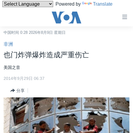
Powered by
Translate
无
障
碍
中国时间 0:28 2026年8月9日 星期日
主页
链
非洲
接
美国
也门炸弹爆炸造成严重伤亡
跳
中国
转
美国之音
台湾
到
2014年9月29日 06:37
内
港澳
容
分享
国际
跳
转
分类新闻
最新国际新闻
到
美中关系
印太
经济·金融·贸易
导
航
热点专题
中东
人权·法律·宗教
跳