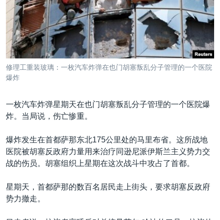
VOA视频
欧洲
科教·文娱·体健
白宫要闻
转
到
VOA今日焦点
非洲
军事
国会报道
检
中文广播
美洲
劳工
美中关系
索
全球议题
环境
美国建国250周年
关注我们
修理工重装玻璃：一枚汽车炸弹在也门胡塞叛乱分子管理的一个医院
埃博拉疫情
爆炸
美国之音专访
一枚汽车炸弹星期天在也门胡塞叛乱分子管理的一个医院爆
重要讲话与声明
炸。当局说，伤亡惨重。
台海两岸关系
其他语言网站
爆炸发生在首都萨那东北175公里处的马里布省。这所战地
南中国海争端
医院被胡塞反政府力量用来治疗同逊尼派伊斯兰主义势力交
关注西藏
战的伤员。胡塞组织上星期在这次战斗中攻占了首都。
关注新疆
星期天，首都萨那的数百名居民走上街头，要求胡塞反政府
GEN Z 看美国
势力撤走。