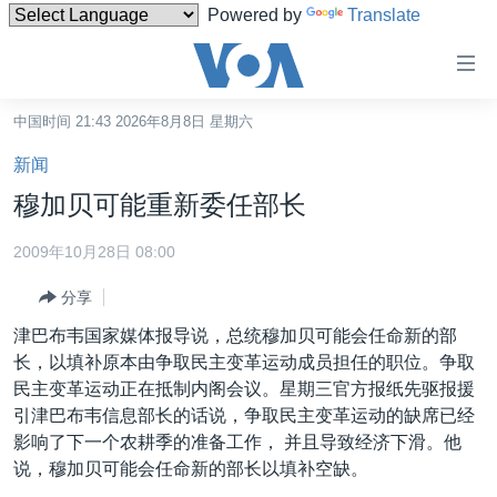
Powered by
Translate
无
障
碍
中国时间 21:43 2026年8月8日 星期六
主页
链
新闻
接
美国
穆加贝可能重新委任部长
跳
中国
转
2009年10月28日 08:00
台湾
到
分享
内
港澳
容
津巴布韦国家媒体报导说，总统穆加贝可能会任命新的部
国际
跳
长，以填补原本由争取民主变革运动成员担任的职位。争取
转
分类新闻
最新国际新闻
民主变革运动正在抵制内阁会议。星期三官方报纸先驱报援
到
引津巴布韦信息部长的话说，争取民主变革运动的缺席已经
美中关系
印太
经济·金融·贸易
导
影响了下一个农耕季的准备工作， 并且导致经济下滑。他
航
热点专题
中东
人权·法律·宗教
说，穆加贝可能会任命新的部长以填补空缺。
跳