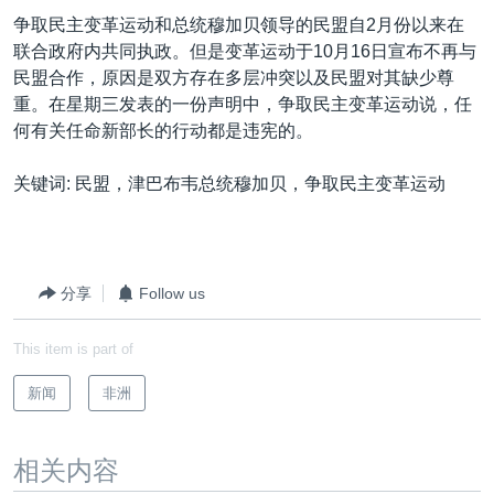
VOA视频
欧洲
科教·文娱·体健
白宫要闻
转
争取民主变革运动和总统穆加贝领导的民盟自2月份以来在
到
VOA今日焦点
非洲
军事
国会报道
联合政府内共同执政。但是变革运动于10月16日宣布不再与
检
民盟合作，原因是双方存在多层冲突以及民盟对其缺少尊
中文广播
美洲
劳工
美中关系
索
重。在星期三发表的一份声明中，争取民主变革运动说，任
全球议题
环境
美国建国250周年
何有关任命新部长的行动都是违宪的。
关注我们
埃博拉疫情
关键词: 民盟，津巴布韦总统穆加贝，争取民主变革运动
美国之音专访
重要讲话与声明
台海两岸关系
分享
Follow us
其他语言网站
南中国海争端
This item is part of
关注西藏
新闻
非洲
关注新疆
GEN Z 看美国
相关内容