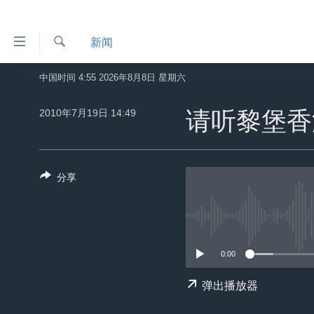
无
新闻
障
碍
检
中国时间 4:55 2026年8月8日 星期六
主页
索
链
美国
2010年7月19日 14:49
请听黎堡香
接
中国
跳
转
台湾
到
分享
港澳
内
容
国际
跳
分类新闻
最新国际新闻
转
到
0:00
美中关系
印太
经济·金融·贸易
导
热点专题
中东
人权·法律·宗教
弹出播放器
航
跳
VOA视频
欧洲
科教·文娱·体健
白宫要闻