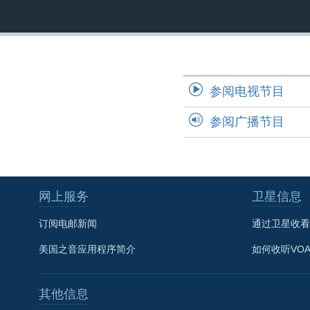
转
VOA今日焦点
非洲
军事
国会报道
到
检
中文广播
美洲
劳工
美中关系
索
全球议题
环境
美国建国250周年
参阅电视节目
埃博拉疫情
美国之音专访
参阅广播节目
重要讲话与声明
台海两岸关系
南中国海争端
网上服务
卫星信息
关注西藏
订阅电邮新闻
通过卫星收看
关注新疆
美国之音应用程序简介
如何收听VO
GEN Z 看美国
其他信息