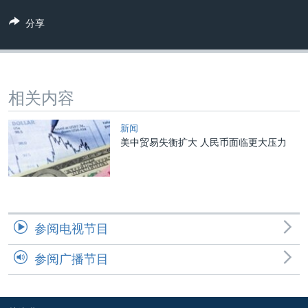
VOA视频
欧洲
科教·文娱·体健
白宫要闻
转
分享
到
VOA今日焦点
非洲
军事
国会报道
检
中文广播
美洲
劳工
美中关系
索
全球议题
环境
美国建国250周年
关注我们
相关内容
埃博拉疫情
美国之音专访
新闻
美中贸易失衡扩大 人民币面临更大压力
重要讲话与声明
台海两岸关系
其他语言网站
南中国海争端
关注西藏
参阅电视节目
关注新疆
参阅广播节目
GEN Z 看美国