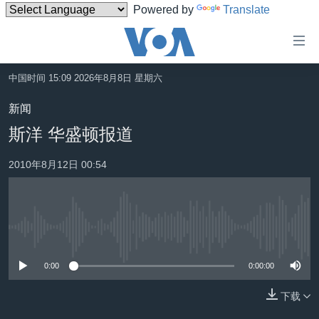
Powered by
Translate
无
障
碍
中国时间 15:09 2026年8月8日 星期六
主页
链
新闻
接
美国
斯洋 华盛顿报道
跳
中国
转
2010年8月12日 00:54
台湾
到
内
港澳
容
国际
跳
没有媒体可用资源
转
分类新闻
最新国际新闻
到
0:00
0:00:00
美中关系
印太
经济·金融·贸易
导
航
下载
热点专题
中东
人权·法律·宗教
跳