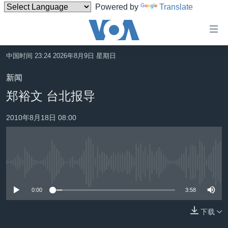
Powered by
Translate
无
障
碍
中国时间 23:24 2026年8月9日 星期日
主页
链
新闻
接
美国
郑裕文 台北报导
跳
中国
转
2010年8月18日 08:00
台湾
到
内
港澳
容
国际
跳
没有媒体可用资源
转
分类新闻
最新国际新闻
到
0:00
3:58
美中关系
印太
经济·金融·贸易
导
航
下载
热点专题
中东
人权·法律·宗教
跳