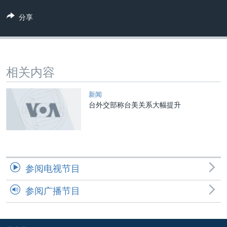
VOA视频
欧洲
科教·文娱·体健
白宫要闻
转
分享
到
VOA今日焦点
非洲
军事
国会报道
检
中文广播
美洲
劳工
美中关系
索
全球议题
环境
美国建国250周年
关注我们
相关内容
埃博拉疫情
美国之音专访
新闻
台外交部称台美关系大幅提升
重要讲话与声明
台海两岸关系
其他语言网站
南中国海争端
关注西藏
参阅电视节目
关注新疆
参阅广播节目
GEN Z 看美国