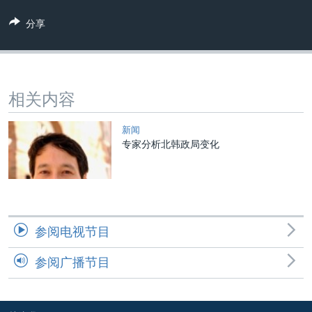
VOA视频
欧洲
科教·文娱·体健
白宫要闻
转
分享
到
VOA今日焦点
非洲
军事
国会报道
检
中文广播
美洲
劳工
美中关系
索
全球议题
环境
美国建国250周年
关注我们
相关内容
埃博拉疫情
美国之音专访
新闻
专家分析北韩政局变化
重要讲话与声明
台海两岸关系
其他语言网站
南中国海争端
关注西藏
参阅电视节目
关注新疆
参阅广播节目
GEN Z 看美国