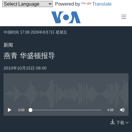
Powered by
Translate
无
障
碍
中国时间 17:09 2026年8月7日 星期五
主页
链
新闻
接
美国
燕青 华盛顿报导
跳
中国
转
2010年10月15日 08:00
台湾
到
内
港澳
容
国际
跳
没有媒体可用资源
转
分类新闻
最新国际新闻
到
0:00
4:08
美中关系
印太
经济·金融·贸易
导
航
下载
热点专题
中东
人权·法律·宗教
跳