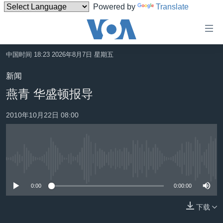
Powered by
Translate
无
障
碍
中国时间 18:23 2026年8月7日 星期五
主页
链
新闻
接
美国
燕青 华盛顿报导
跳
中国
转
2010年10月22日 08:00
台湾
到
内
港澳
容
国际
跳
没有媒体可用资源
转
分类新闻
最新国际新闻
到
0:00
0:00:00
美中关系
印太
经济·金融·贸易
导
航
下载
热点专题
中东
人权·法律·宗教
跳