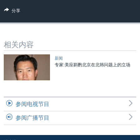
VOA视频
欧洲
科教·文娱·体健
白宫要闻
转
分享
到
VOA今日焦点
非洲
军事
国会报道
检
中文广播
美洲
劳工
美中关系
索
全球议题
环境
美国建国250周年
关注我们
相关内容
埃博拉疫情
美国之音专访
新闻
专家:美应斟酌北京在北韩问题上的立场
重要讲话与声明
台海两岸关系
其他语言网站
南中国海争端
关注西藏
参阅电视节目
关注新疆
参阅广播节目
GEN Z 看美国