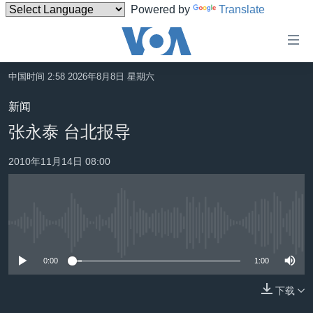
Powered by
Translate
无
障
碍
中国时间 2:58 2026年8月8日 星期六
主页
链
新闻
接
美国
张永泰 台北报导
跳
中国
转
2010年11月14日 08:00
台湾
到
内
港澳
容
国际
跳
没有媒体可用资源
转
分类新闻
最新国际新闻
到
0:00
1:00
美中关系
印太
经济·金融·贸易
导
航
下载
热点专题
中东
人权·法律·宗教
跳