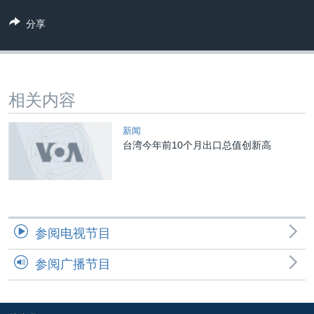
VOA视频
欧洲
科教·文娱·体健
白宫要闻
转
分享
到
VOA今日焦点
非洲
军事
国会报道
检
中文广播
美洲
劳工
美中关系
索
全球议题
环境
美国建国250周年
关注我们
相关内容
埃博拉疫情
美国之音专访
新闻
台湾今年前10个月出口总值创新高
重要讲话与声明
台海两岸关系
其他语言网站
南中国海争端
关注西藏
参阅电视节目
关注新疆
参阅广播节目
GEN Z 看美国