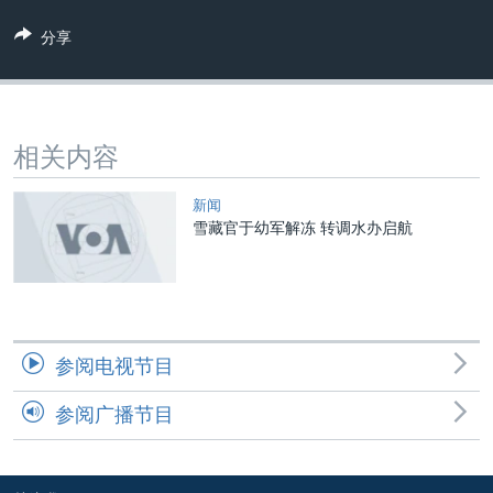
VOA视频
欧洲
科教·文娱·体健
白宫要闻
转
分享
到
VOA今日焦点
非洲
军事
国会报道
检
中文广播
美洲
劳工
美中关系
索
全球议题
环境
美国建国250周年
关注我们
相关内容
埃博拉疫情
美国之音专访
新闻
雪藏官于幼军解冻 转调水办启航
重要讲话与声明
台海两岸关系
其他语言网站
南中国海争端
关注西藏
参阅电视节目
关注新疆
参阅广播节目
GEN Z 看美国