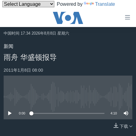
Powered by
Translate
无
障
碍
中国时间 17:34 2026年8月8日 星期六
主页
链
新闻
接
美国
雨舟 华盛顿报导
跳
中国
转
2011年1月8日 08:00
台湾
到
内
港澳
容
国际
跳
没有媒体可用资源
转
分类新闻
最新国际新闻
到
0:00
4:10
美中关系
印太
经济·金融·贸易
导
航
下载
热点专题
中东
人权·法律·宗教
跳