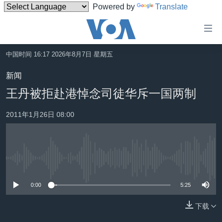
Powered by
Translate
无
障
碍
中国时间 16:17 2026年8月7日 星期五
主页
链
新闻
接
美国
王丹被拒赴港悼念司徒华斥一国两制
跳
中国
转
2011年1月26日 08:00
台湾
到
内
港澳
容
国际
跳
没有媒体可用资源
转
分类新闻
最新国际新闻
到
0:00
5:25
美中关系
印太
经济·金融·贸易
导
航
下载
热点专题
中东
人权·法律·宗教
跳