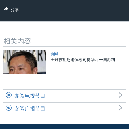
VOA视频
欧洲
科教·文娱·体健
白宫要闻
转
分享
到
VOA今日焦点
非洲
军事
国会报道
检
中文广播
美洲
劳工
美中关系
索
全球议题
环境
美国建国250周年
关注我们
相关内容
埃博拉疫情
美国之音专访
新闻
王丹被拒赴港悼念司徒华斥一国两制
重要讲话与声明
台海两岸关系
其他语言网站
南中国海争端
关注西藏
参阅电视节目
关注新疆
参阅广播节目
GEN Z 看美国