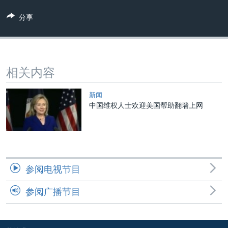
VOA视频
欧洲
科教·文娱·体健
白宫要闻
转
分享
到
VOA今日焦点
非洲
军事
国会报道
检
中文广播
美洲
劳工
美中关系
索
全球议题
环境
美国建国250周年
关注我们
相关内容
埃博拉疫情
美国之音专访
新闻
中国维权人士欢迎美国帮助翻墙上网
重要讲话与声明
台海两岸关系
其他语言网站
南中国海争端
关注西藏
参阅电视节目
关注新疆
参阅广播节目
GEN Z 看美国