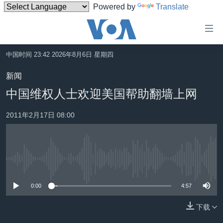
Powered by
Translate
无
障
碍
中国时间 23:42 2026年8月6日 星期四
主页
链
新闻
接
美国
中国维权人士欢迎美国帮助翻墙上网
跳
中国
转
2011年2月17日 08:00
台湾
到
内
港澳
容
国际
跳
没有媒体可用资源
转
分类新闻
最新国际新闻
到
0:00
4:57
美中关系
印太
经济·金融·贸易
导
航
下载
热点专题
中东
人权·法律·宗教
跳